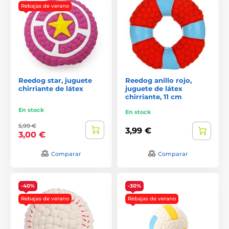
Rebajas de verano
Reedog star, juguete
Reedog anillo rojo,
chirriante de látex
juguete de látex
chirriante, 11 cm
En stock
En stock
5,99 €
3,99 €
3,00 €
Comparar
Comparar
-40%
-30%
Rebajas de verano
Rebajas de verano