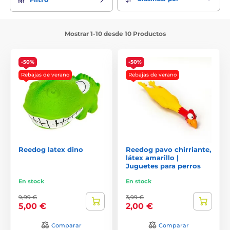
Mostrar 1-10 desde 10 Productos
-50%
-50%
Rebajas de verano
Rebajas de verano
Reedog latex dino
Reedog pavo chirriante,
látex amarillo |
Juguetes para perros
En stock
En stock
9,99 €
3,99 €
5,00 €
2,00 €
Comparar
Comparar