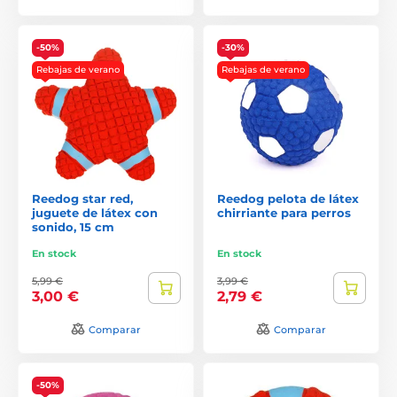
-50%
-30%
Rebajas de verano
Rebajas de verano
Reedog star red,
Reedog pelota de látex
juguete de látex con
chirriante para perros
sonido, 15 cm
En stock
En stock
5,99 €
3,99 €
3,00 €
2,79 €
Comparar
Comparar
-50%