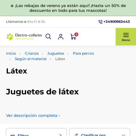
☀️ ¡Las rebajas de verano ya están aquí! ¡Hasta un 50% de
descuento en todo para tus mascotas!
+34900963443
Llámanos
(Mo-Fr 8-16)
0
Menú
Inicio
Crianza
Juguetes
Para perros
Según el material
Látex
Látex
Juguetes de látex
Divierta a su perro con los juguetes adecuados. Sólo
ofrecemos juguetes de látex de calidad y probada eficacia
Ver descripción completa
›
que mantendrán a su perro entretenido durante horas.
Clasificar por
Filtro