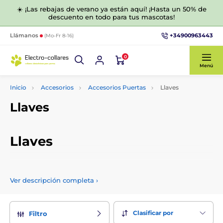
☀️ ¡Las rebajas de verano ya están aquí! ¡Hasta un 50% de
descuento en todo para tus mascotas!
+34900963443
Llámanos
(Mo-Fr 8-16)
0
Menú
Inicio
Accesorios
Accesorios Puertas
Llaves
Llaves
Llaves
¿Ha comprado una puerta magnética para su perro o gato y
necesita otra llave o ha perdido una? No importa, en esta
Ver descripción completa
›
categoría encontrará llaves de repuesto tanto para puertas
de perros como de gatos.
Clasificar por
Filtro