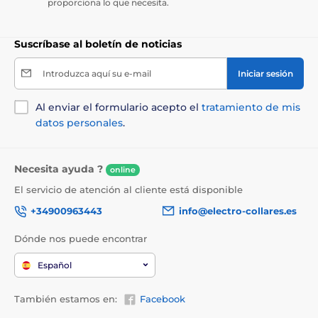
proporciona lo que necesita.
Las especificaciones técnicas pueden cambiar sin
Suscríbase al boletín de noticias
previo aviso. Las imágenes son solo ilustrativas.
Introduzca aquí su e-mail
Iniciar sesión
El producto aparece en las categorías
Al enviar el formulario acepto el
tratamiento de mis
datos personales
.
Camas y casetas para perros
Colchones
Para los perros pequeños
Necesita ayuda ?
online
Para perros medianos
El servicio de atención al cliente está disponible
Para perros grandes
+34900963443
info@electro-collares.es
Dónde nos puede encontrar
Español
También estamos en:
Facebook