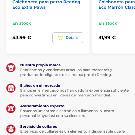
Colchoneta para perro Reedog
Colchoneta par
Eco Extra Paws
Eco Marrón Clar
En stock
En stock
43,99 €
31,99 €
Detalle
Nuestra propia marca
Fabricamos y vendemos artículos para mascotas y
La siguiente tabla te ayudará a elegir la talla correcta.
productos inteligentes de la marca propia Reedog.
(*Nuestros colchones Reedog están cosidos a mano,
por lo que el tamaño puede variar ligeramente, como
9 años en el mercado
máximo entre 2 y 4 cm.)
9 años en el mercado nos han dado la experiencia suficiente
para convertirnos en líderes del mercado mundial.
Asesoramiento experto
Envíenos un correo electrónico o llámenos. Nuestro
personal le ayudará con su eleccion.
Servicio de collares
El servicio de collares es un elemento indispensable que le