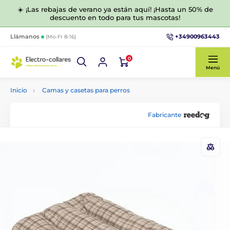
☀️ ¡Las rebajas de verano ya están aquí! ¡Hasta un 50% de
descuento en todo para tus mascotas!
+34900963443
Llámanos
(Mo-Fr 8-16)
0
Menú
Inicio
Camas y casetas para perros
Fabricante