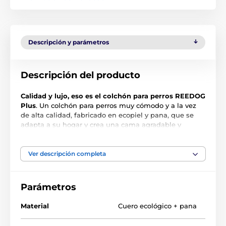
Descripción y parámetros
Descripción del producto
Calidad y lujo, eso es el colchón para perros REEDOG
Plus
. Un colchón para perros muy cómodo y a la vez
de alta calidad, fabricado en ecopiel y pana, que se
adapta a su hogar y crea una cama agradable y
acogedora para su perro. El colchón está hecho de
material de alta calidad, por lo que no llena
demasiado la cama. Además, el tejido del que está
Ver descripción completa
hecho el colchón también resistirá los arañazos de su
mascota. Una ventaja es también la funda extraíble,
que es fácil de mantener y se puede lavar en la
Parámetros
lavadora.
Material
Cuero ecológico + pana