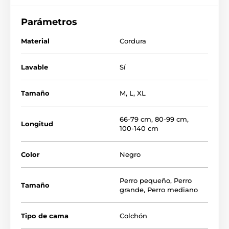
fabricado, se convertirá en una cama cómoda y
mullida para su perro. El colchón se adapta a su hogar
Parámetros
y crea un lugar cómodo para que su perro duerma o
descanse. El colchón Reedog está hecho de material
Material
Cordura
de calidad que tanto usted como su perro apreciarán.
La ventaja es una funda extraíble que se puede lavar
en la lavadora.
Lavable
Sí
Tamaño
M
,
L
,
XL
66-79 cm
,
80-99 cm
,
Longitud
100-140 cm
Color
Negro
Perro pequeño
,
Perro
Tamaño
grande
,
Perro mediano
Tipo de cama
Colchón