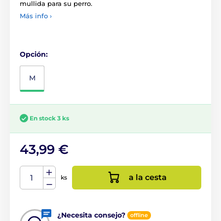
mullida para su perro.
Más info ›
Opción:
M
En stock 3 ks
43,99 €
a la cesta
ks
¿Necesita consejo?
offline