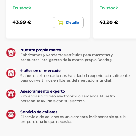
En stock
En stock
43,99 €
43,99 €
Detalle
Nuestra propia marca
Fabricamos y vendemos artículos para mascotas y
productos inteligentes de la marca propia Reedog.
9 años en el mercado
9 años en el mercado nos han dado la experiencia suficiente
para convertirnos en líderes del mercado mundial.
Asesoramiento experto
Envíenos un correo electrónico o llámenos. Nuestro
personal le ayudará con su eleccion.
La siguiente tabla te ayudará a elegir la talla correcta.
Servicio de collares
(*Nuestros colchones Reedog están cosidos a mano,
El servicio de collares es un elemento indispensable que le
proporciona lo que necesita.
por lo que el tamaño puede variar ligeramente, como
máximo entre 2 y 4 cm.)