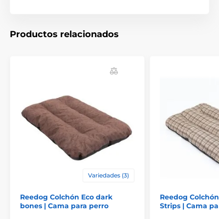
Colchón Reedog: Máxima comodidad para
tu compañero
Productos relacionados
Soporte de primera:
El relleno de calidad protege
las articulaciones y garantiza a tu perro un descanso
perfecto.
Ayudante versátil:
Ideal como cama independiente
para casa, como cómodo relleno
para la caseta
o
como práctica colchoneta para viajar de forma
segura
en el coche
.
Higiene fácil:
La funda es lavable, así que podrás
mantenerlo limpio sin esfuerzo.
Aspecto elegante:
El diseño minimalista con el
logo
reedog
complementa a la perfección cualquier
interior.
Variedades (3)
Reedog Colchón Eco dark
Reedog Colchón 
bones | Cama para perro
Strips | Cama pa