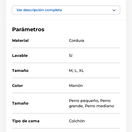
como
colchoneta para la caseta
o como
cama para
viajar en coche.
Ver descripción completa
Parámetros
Material
Cordura
Lavable
Sí
Tamaño
M
,
L
,
XL
Color
Marrón
Perro pequeño
,
Perro
Tamaño
grande
,
Perro mediano
Tipo de cama
Colchón