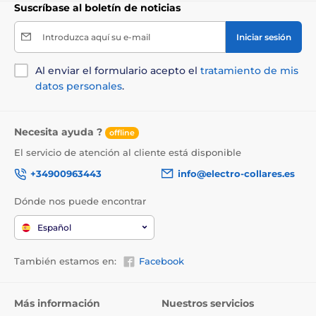
Suscríbase al boletín de noticias
Introduzca aquí su e-mail
Iniciar sesión
Al enviar el formulario acepto el
tratamiento de mis
datos personales
.
Necesita ayuda ?
offline
Las especificaciones técnicas pueden cambiar sin
El servicio de atención al cliente está disponible
previo aviso. Las imágenes son solo ilustrativas.
+34900963443
info@electro-collares.es
Dónde nos puede encontrar
El producto aparece en las categorías
Español
Camas y casetas para perros
Colchones
También estamos en:
Facebook
Para los perros pequeños
Para perros medianos
Más información
Nuestros servicios
Para perros grandes