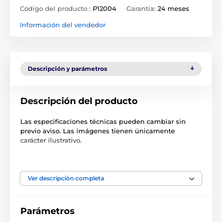
Código del producto :
P12004
Garantía:
24 meses
Información del vendedor
Descripción y parámetros
Descripción del producto
Las especificaciones técnicas pueden cambiar sin
previo aviso. Las imágenes tienen únicamente
carácter ilustrativo.
El producto aparece en las categorías
Ver descripción completa
Accesorios Puertas
Otros
Parámetros
% Accesorios