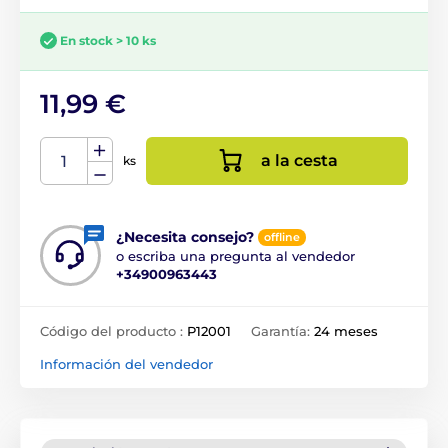
En stock > 10 ks
11,99 €
a la cesta
ks
¿Necesita consejo?
offline
o escriba una pregunta al vendedor
+34900963443
Código del producto :
P12001
Garantía:
24 meses
Información del vendedor