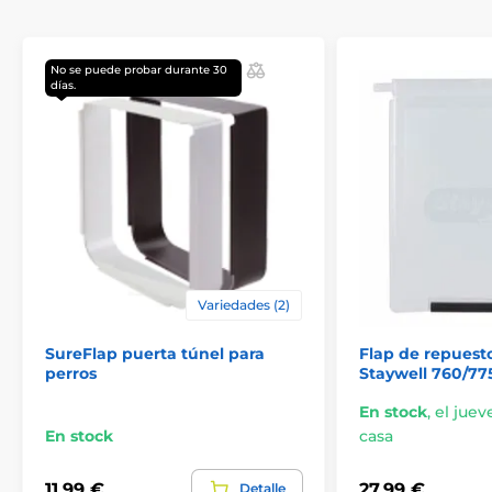
No se puede probar durante 30
días.
Variedades (2)
SureFlap puerta túnel para
Flap de repuesto
perros
Staywell 760/77
En stock
,
el jueve
En stock
casa
11,99 €
27,99 €
Detalle