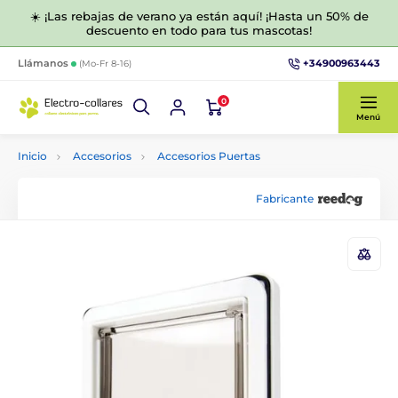
☀️ ¡Las rebajas de verano ya están aquí! ¡Hasta un 50% de
descuento en todo para tus mascotas!
+34900963443
Llámanos
(Mo-Fr 8-16)
0
Menú
Inicio
Accesorios
Accesorios Puertas
Fabricante