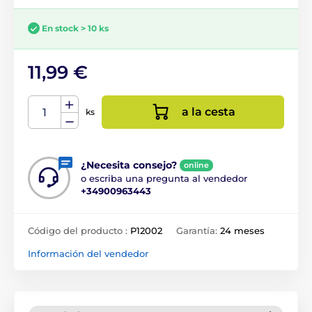
En stock > 10 ks
11,99 €
a la cesta
ks
¿Necesita consejo?
online
o escriba una pregunta al vendedor
+34900963443
Código del producto :
P12002
Garantía:
24 meses
Información del vendedor