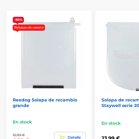
-50%
Rebajas de verano
Reedog Solapa de recambio
Solapa de recam
grande
Staywell serie 2
En stock
En stock
12,99 €
Detalle
23,99 €