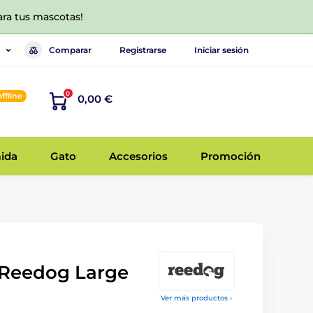
ara tus mascotas!
Comparar
Registrarse
Iniciar sesión
0
offline
0,00 €
ida
Gato
Accesorios
Promoción
a Reedog Large
Ver más productos ›