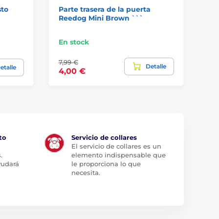
sto
Parte trasera de la puerta
Pa
Reedog Mini Brown ```
Wh
En stock
En
7,99 €
3,9
Detalle
etalle
4,00 €
2,
to
Servicio de collares
El servicio de collares es un
.
elemento indispensable que
yudará
le proporciona lo que
necesita.