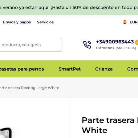
de verano ya están aquí! ¡Hasta un 50% de descuento en todo p
Envíos y pagos
Servicios
EUR
+34900963443
 producto, categoría
Llámanos
(Mo-Fr 8-16)
asetas para perros
SmartPet
Crianza
Com
rte trasera Reedog Large White
Parte traser
White