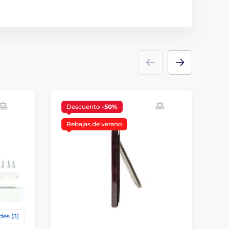
Descuento
-50%
D
Rebajas de verano
R
des (3)