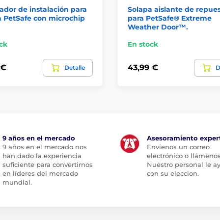
dor de instalación para
Solapa aislante de repue
 PetSafe con microchip
para PetSafe® Extreme
Weather Door™.
ck
En stock
 €
43,99 €
Detalle
D
9 años en el mercado
Asesoramiento exper
9 años en el mercado nos
Envíenos un correo
han dado la experiencia
electrónico o llámenos
suficiente para convertirnos
Nuestro personal le a
en líderes del mercado
con su eleccion.
mundial.