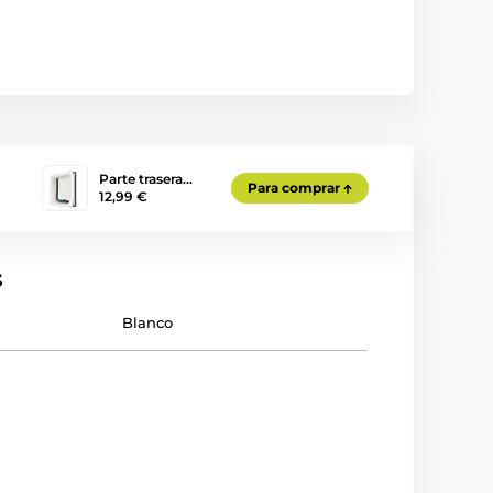
Parte trasera…
Para comprar
12,99 €
s
Blanco