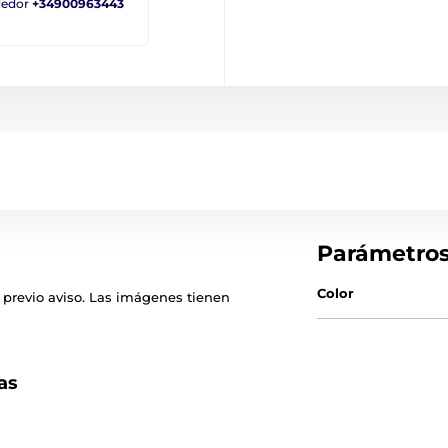
ndedor
+34900963443
Parámetro
Color
 previo aviso. Las imágenes tienen
as