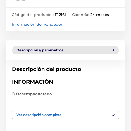
Código del producto :
P12161
Garantía:
24 meses
Información del vendedor
Descripción y parámetros
Descripción del producto
INFORMACIÓN
1) Desempaquetado
El aparato sólo está desembalado o el embalaje está
Ver descripción completa
dañado, por lo que se ha vuelto a embalar en un
embalaje no original. El artículo nunca se ha utilizado.