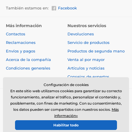
También estamos en:
Facebook
Más información
Nuestros servicios
Contactos
Devoluciones
Reclamaciones
Servicio de productos
Envíos y pagos
Productos de segunda mano
Acerca de la compañía
Venta al por mayor
Condiciones generales
Artículos y noticias
Consejos de expertos
Configuración de cookies
En este sitio web utilizamos cookies para garantizar su correcto
funcionamiento, analizar el tráfico, personalizar el contenido y,
posiblemente, con fines de marketing. Con su consentimiento,
los datos pueden ser compartidos con nuestros socios.
Más
información»
© 2026 www.electro-collares.es ⦁ Tienda electrónica creada por
Habilitar todo
SIMPLIA.cz