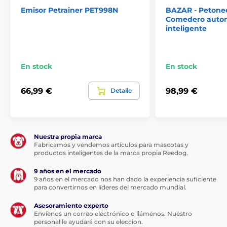
Emisor Petrainer PET998N
BAZAR - Petoneer
Comedero auto
DESCRIPCIÓN DEL PRODUCTO:
inteligente
Transmisor de repuesto para collar vibratorio
electrónico Petrainer PET998N.
Las especificaciones técnicas pueden cambiar sin
En stock
En stock
previo aviso. Las imágenes tienen únicamente
carácter ilustrativo.
66,99 €
98,99 €
Detalle
El producto aparece en las categorías
Nuestra propia marca
Segunda mano
Fabricamos y vendemos artículos para mascotas y
productos inteligentes de la marca propia Reedog.
Collares de adiestramiento de segunda mano
9 años en el mercado
Otros
9 años en el mercado nos han dado la experiencia suficiente
para convertirnos en líderes del mercado mundial.
Asesoramiento experto
Envíenos un correo electrónico o llámenos. Nuestro
personal le ayudará con su eleccion.