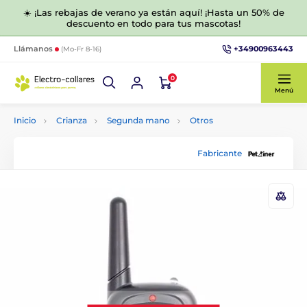
☀️ ¡Las rebajas de verano ya están aquí! ¡Hasta un 50% de
descuento en todo para tus mascotas!
+34900963443
Llámanos
(Mo-Fr 8-16)
0
Menú
Inicio
Crianza
Segunda mano
Otros
Fabricante