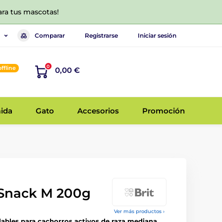
ara tus mascotas!
Comparar
Registrarse
Iniciar sesión
0
offline
0,00 €
ida
Gato
Accesorios
Promoción
 Snack M 200g
Ver más productos ›
dables para cachorros activos de raza mediana.