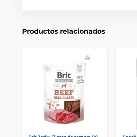
Productos relacionados
Brit Jerky Filetes de ternera 80
Snack 