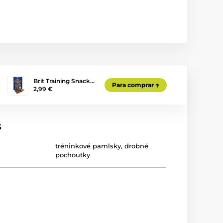
Brit Training Snack…
Para comprar
2,99 €
s
tréninkové pamlsky
,
drobné
pochoutky