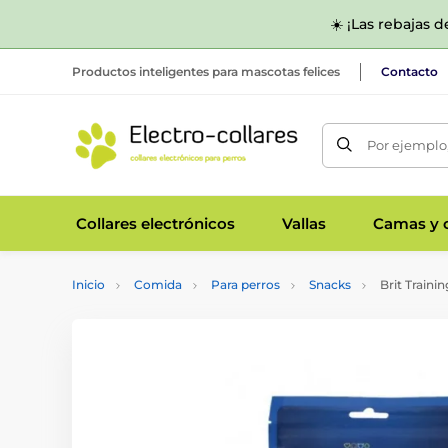
☀️ ¡Las rebajas 
Productos inteligentes para mascotas felices
Contacto
Por ejemplo,
Collares electrónicos
Vallas
Camas y c
Inicio
Comida
Para perros
Snacks
Brit Traini