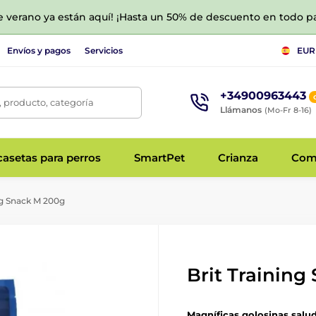
de verano ya están aquí! ¡Hasta un 50% de descuento en todo p
Envíos y pagos
Servicios
EUR
+34900963443
 producto, categoría
Llámanos
(Mo-Fr 8-16)
asetas para perros
SmartPet
Crianza
Com
ng Snack M 200g
Brit Training
Magníficas golosinas salu