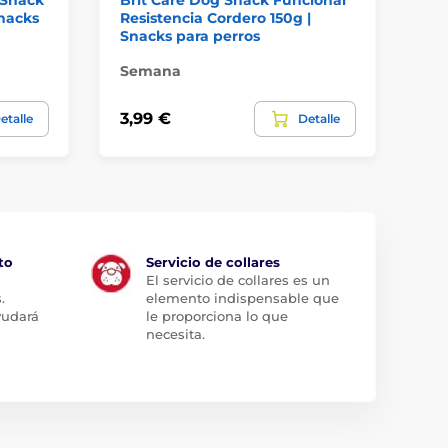
Snacks
Resistencia Cordero 150g |
li
Snacks para perros
pa
Semana
En
3,99 €
23
etalle
Detalle
to
Servicio de collares
El servicio de collares es un
.
elemento indispensable que
yudará
le proporciona lo que
necesita.