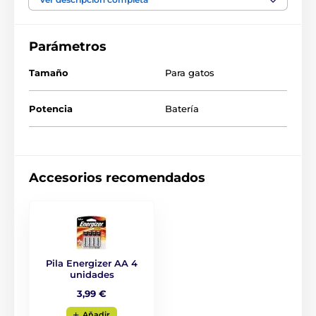
cuando se activa el sensor de movimiento, sobresalta
inesperadamente al gato desprevenido con su peluda
cola.
El juguete necesita 3 pilas AA (no incluidas).
Parámetros
Tamaño
Para gatos
Potencia
Batería
Accesorios recomendados
Pila Energizer AA 4
unidades
3,99 €
Aňadir