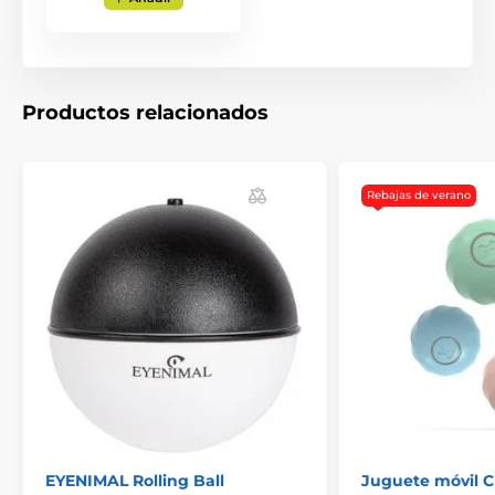
Las especificaciones técnicas pueden cambiar sin
previo aviso. Las imágenes tienen únicamente
carácter ilustrativo.
Productos relacionados
El producto aparece en las categorías
Juguetes
Para los gatos
Rebajas de verano
Juguetes electrónicos para gatos
Por la marca
FroliCat
Gato
EYENIMAL Rolling Ball
Juguete móvil C