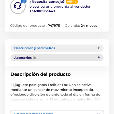
¿Necesita consejo?
offline
o escriba una pregunta al vendedor
+34900963443
Código del producto :
P47975
Garantía:
24 meses
Descripción y parámetros
Accesorios
(1)
Descripción del producto
El juguete para gatos FroliCat Fox Den se activa
mediante un sensor de movimiento incorporado,
ofreciendo diversión durante todo el día en forma de
caza con cola de zorro. El juguete para gatos FroliCat
Fox Den excita a los gatos provocándolos con la cola
realista de un zorro inteligente escondido en su
guarida. El zorro espera escondido su oportunidad y,
Ver descripción completa