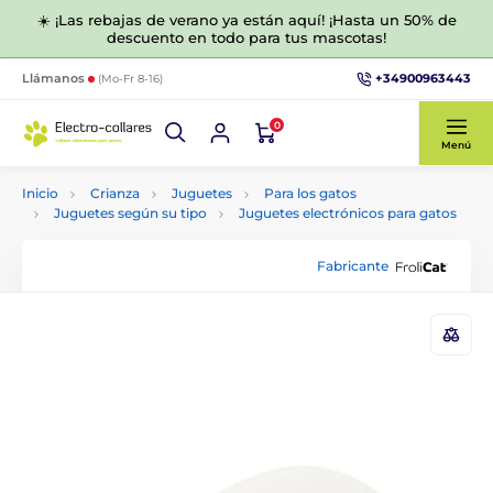
☀️ ¡Las rebajas de verano ya están aquí! ¡Hasta un 50% de
descuento en todo para tus mascotas!
+34900963443
Llámanos
(Mo-Fr 8-16)
0
Menú
Inicio
Crianza
Juguetes
Para los gatos
Juguetes según su tipo
Juguetes electrónicos para gatos
Fabricante