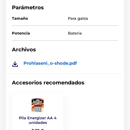
Las especificaciones técnicas pueden cambiar sin
Parámetros
previo aviso. Las imágenes tienen únicamente
carácter ilustrativo.
Tamaño
Para gatos
Potencia
Batería
El producto aparece en las categorías
Juguetes
Para los gatos
Láser
Archivos
FroliCat
Gato
% Crianza
Prohlaseni_o-shode.pdf
% Juguetes
Accesorios recomendados
Pila Energizer AA 4
unidades