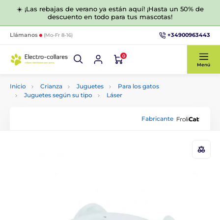
☀️ ¡Las rebajas de verano ya están aquí! ¡Hasta un 50% de
descuento en todo para tus mascotas!
+34900963443
Llámanos
(Mo-Fr 8-16)
0
Menú
Inicio
Crianza
Juguetes
Para los gatos
Juguetes según su tipo
Láser
Fabricante