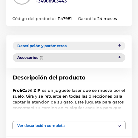
+34900963443
Código del producto :
P47981
Garantía:
24 meses
Descripción y parámetros
Accesorios
(1)
Descripción del producto
FroliCat® ZIP
es un juguete láser que se mueve por el
suelo. Gira y se retuerce en todas las direcciones para
captar la atención de su gato. Este juguete para gatos
encontrará su camino en cualquier esquina para que
nada interrumpa la diversión. El juguete ZIP FroliCat®
se apaga automáticamente después de 10 minutos,
prolongando la duración de las pilas. El juguete
Ver descripción completa
funciona con 3 pilas AA ( no incluidas)