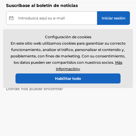
Suscríbase al boletín de noticias
Introduzca aquí su e-mail
Iniciar sesión
Al enviar el formulario acepto el
tratamiento de mis
Configuración de cookies
datos personales
.
En este sitio web utilizamos cookies para garantizar su correcto
funcionamiento, analizar el tráfico, personalizar el contenido y,
posiblemente, con fines de marketing. Con su consentimiento,
Necesita ayuda ?
offline
los datos pueden ser compartidos con nuestros socios.
Más
El servicio de atención al cliente está disponible
información»
+34900963443
info@electro-collares.es
Habilitar todo
Dónde nos puede encontrar
Español
También estamos en:
Facebook
Más información
Nuestros servicios