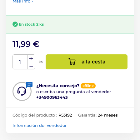
Más info ›
En stock 2 ks
11,99 €
a la cesta
ks
¿Necesita consejo?
offline
o escriba una pregunta al vendedor
+34900963443
Código del producto :
P53192
Garantía:
24 meses
Información del vendedor