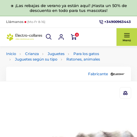
☀️ ¡Las rebajas de verano ya están aquí! ¡Hasta un 50% de
descuento en todo para tus mascotas!
+34900963443
Llámanos
(Mo-Fr 8-16)
0
Menú
Inicio
Crianza
Juguetes
Para los gatos
Juguetes según su tipo
Ratones, animales
Fabricante