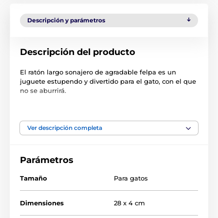
Descripción y parámetros
Descripción del producto
El ratón largo sonajero de agradable felpa es un
juguete estupendo y divertido para el gato, con el que
no se aburrirá.
Las especificaciones técnicas pueden cambiar sin
previo aviso. Las imágenes tienen únicamente
carácter ilustrativo.
Ver descripción completa
El producto aparece en las categorías
Parámetros
Tamaño
Para gatos
Crianza
Juguetes
Para los gatos
Ratones, animales
Dimensiones
28 x 4 cm
Flamingo juguetes para gatos
Gato