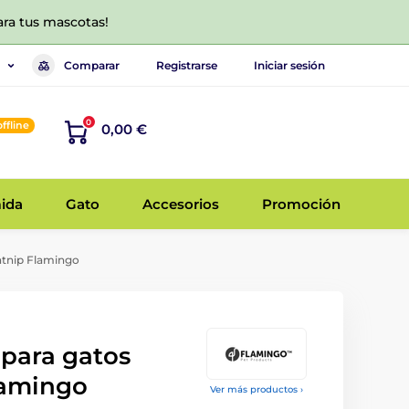
ara tus mascotas!
Comparar
Registrarse
Iniciar sesión
0
offline
0,00 €
ida
Gato
Accesorios
Promoción
atnip Flamingo
 para gatos
lamingo
Ver más productos ›