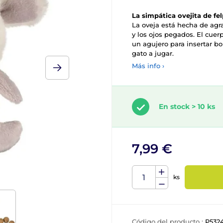
La simpática ovejita de fe
La oveja está hecha de agra
y los ojos pegados. El cuerp
un agujero para insertar b
gato a jugar.
Más info ›
En stock > 10 ks
7,99 €
ks
Código del producto :
P532