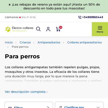
☀️ ¡Las rebajas de verano ya están aquí! ¡Hasta un 50% de
descuento en todo para tus mascotas!
+34900963443
Llámanos
(Mo-Fr 8-16)
0
Menú
Inicio
Crianza
Antiparasitarios
Collares antiparasitarios
Para perros
Para perros
Los collares antigarrapatas también repelen pulgas, piojos,
mosquitos y otros insectos. La eficacia de los collares tiene
una duración muy larga, por lo que merece la pena
comprarlos. También pueden aplicarse a cachorros y gatitos
y son totalmente seguros.
Ver descripción completa
›
Clasificar por
Filtro