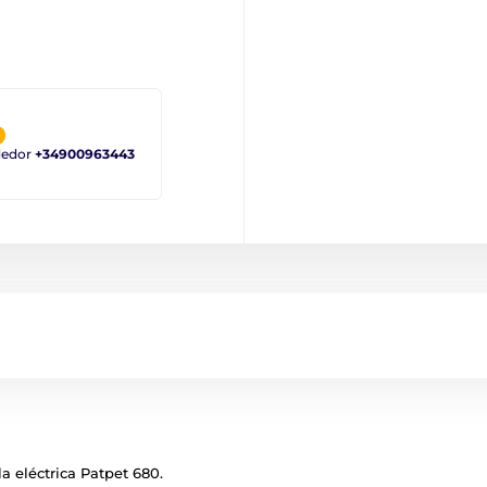
ndedor
+34900963443
la eléctrica Patpet 680.