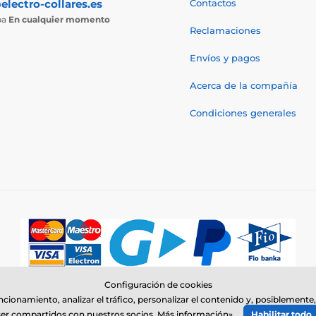
electro-collares.es
Contactos
ba
En cualquier momento
Reclamaciones
Envíos y pagos
Acerca de la compañía
Condiciones generales
Configuración de cookies
© 2026 www.electro-collares.es ⦁ Tienda electrónica creada por
SIMPLIA.c
uncionamiento, analizar el tráfico, personalizar el contenido y, posiblemen
ser compartidos con nuestros socios.
Más información»
Habilitar todo