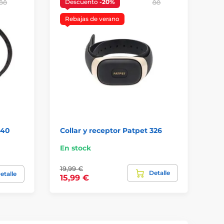
Descuento
-20%
D
Rebajas de verano
R
640
Collar y receptor Patpet 326
Co
En stock
En
19,99 €
39,
Detalle
etalle
15,99 €
20