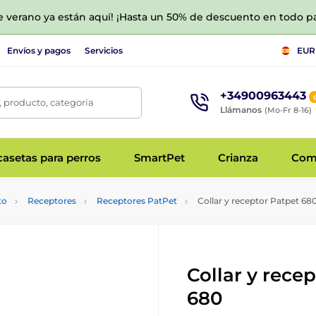
de verano ya están aquí! ¡Hasta un 50% de descuento en todo p
Envíos y pagos
Servicios
EUR
+34900963443
 producto, categoría
Llámanos
(Mo-Fr 8-16)
asetas para perros
SmartPet
Crianza
Com
to
Receptores
Receptores PatPet
Collar y receptor Patpet 68
Collar y rece
680