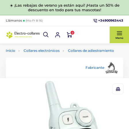
☀️ ¡Las rebajas de verano ya están aquí! ¡Hasta un 50% de
descuento en todo para tus mascotas!
+34900963443
Llámanos
(Mo-Fr 8-16)
0
Menú
Inicio
Collares electrónicos
Collares de adiestramiento
Fabricante