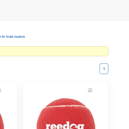
án a su perro entretenido durante horas y son
 lo más nuevo
1