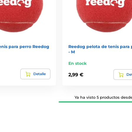
enis para perro Reedog
Reedog pelota de tenis para 
- M
En stock
Detalle
2,99 €
Det
Ya ha visto 5 productos desde