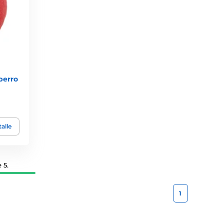
perro
alle
 5.
1