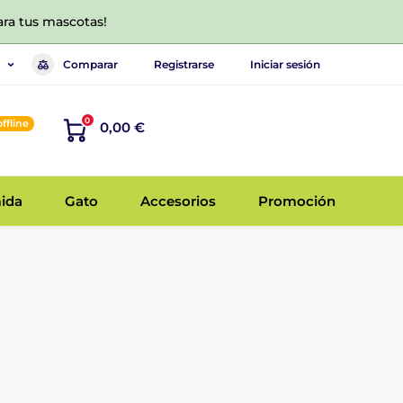
ara tus mascotas!
Comparar
Registrarse
Iniciar sesión
0
offline
0,00 €
ida
Gato
Accesorios
Promoción