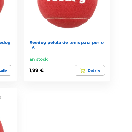
eedog
Reedog pelota de tenis para perro
- S
En stock
1,99 €
alle
Detalle