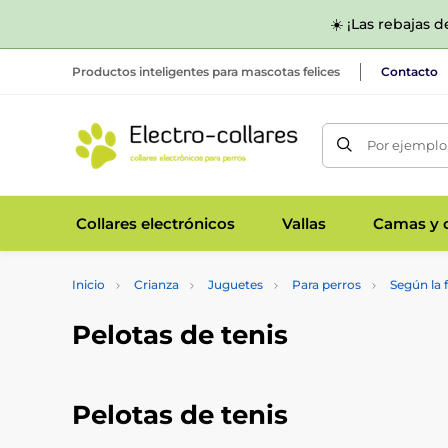
☀️ ¡Las rebajas 
Productos inteligentes para mascotas felices
Contacto
Por ejemplo,
Collares electrónicos
Vallas
Camas y c
Inicio
Crianza
Juguetes
Para perros
Según la
Pelotas de tenis
Pelotas de tenis