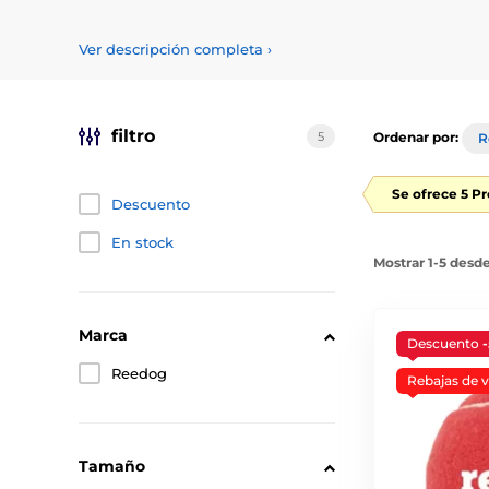
Divierta a su perro con los juguetes adecuados. Ofrece
adecuadas para sus dientes.
Ver descripción completa
›
filtro
5
Ordenar por:
R
Se ofrece 5 P
Descuento
En stock
Mostrar 1-5 desd
Marca
Descuento
Reedog
Rebajas de 
Tamaño