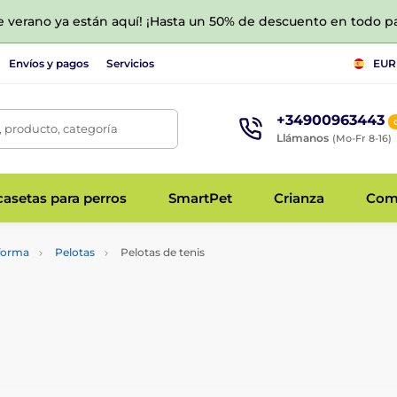
de verano ya están aquí! ¡Hasta un 50% de descuento en todo p
Envíos y pagos
Servicios
EUR
+34900963443
 producto, categoría
Llámanos
(Mo-Fr 8-16)
asetas para perros
SmartPet
Crianza
Com
 forma
Pelotas
Pelotas de tenis