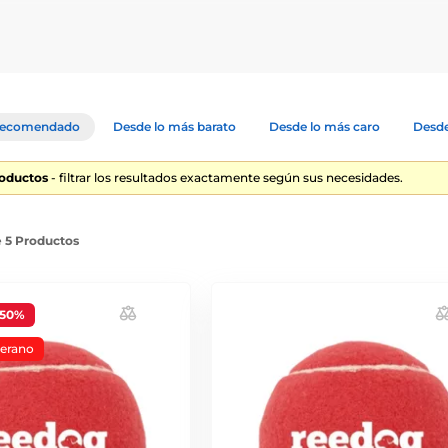
mos pelotas para perros de calidad y eficacia probada que mantendr
ecomendado
Desde lo más barato
Desde lo más caro
Desde
roductos
- filtrar los resultados exactamente según sus necesidades.
e 5 Productos
-50%
verano