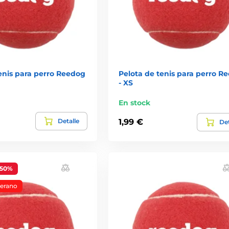
enis para perro Reedog
Pelota de tenis para perro R
- XS
En stock
Detalle
1,99 €
Det
-50%
verano