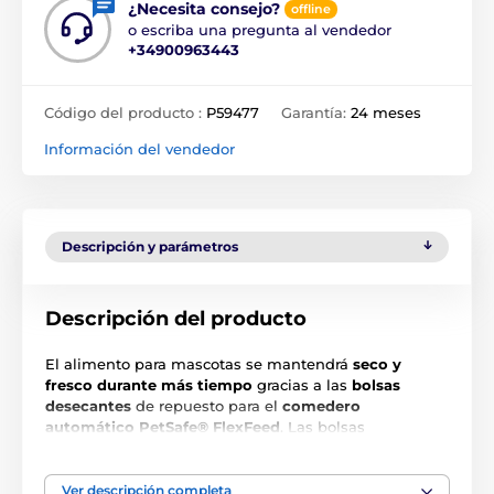
¿Necesita consejo?
offline
o escriba una pregunta al vendedor
+34900963443
Código del producto :
P59477
Garantía:
24 meses
Información del vendedor
Descripción y parámetros
Descripción del producto
El alimento para mascotas se mantendrá
seco y
fresco durante más tiempo
gracias a las
bolsas
desecantes
de repuesto para el
comedero
automático PetSafe® FlexFeed
. Las bolsas
desecantes
absorben la humedad del alimento en el
depósito del comedero
, ayudando a mantener el
alimento
fresco durante más tiempo para tu
Ver descripción completa