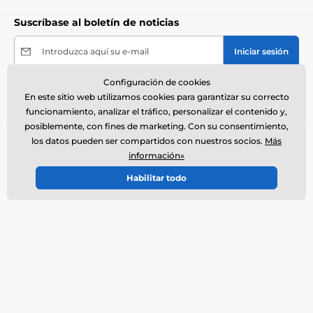
Suscríbase al boletín de noticias
Ventajas
Introduzca aquí su e-mail
Iniciar sesión
Absorbe la humedad
y mantiene el alimento fresco
durante más tiempo
Configuración de cookies
Al enviar el formulario acepto el
tratamiento de mis
En este sitio web utilizamos cookies para garantizar su correcto
datos personales
.
Duración de hasta
1 mes por bolsa
funcionamiento, analizar el tráfico, personalizar el contenido y,
Uso sencillo y sustitución fácil
posiblemente, con fines de marketing. Con su consentimiento,
los datos pueden ser compartidos con nuestros socios.
Más
Totalmente compatible con
PetSafe® FlexFeed
Necesita ayuda ?
offline
información»
Automatic Pet Feeder
El servicio de atención al cliente está disponible
Habilitar todo
Desventajas
+34900963443
info@electro-collares.es
Ninguna
Dónde nos puede encontrar
Contenido del paquete
Español
Bolsas desecantes PetSafe para el comedero
También estamos en:
Facebook
FlexFeed, 4 uds.