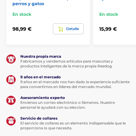
perros y gatos
En stock
En stock
98,99 €
15,99 €
Detalle
Nuestra propia marca
Fabricamos y vendemos artículos para mascotas y
productos inteligentes de la marca propia Reedog.
Compatible con el comedero automático
PetSafe® FlexFeed
9 años en el mercado
9 años en el mercado nos han dado la experiencia suficiente
para convertirnos en líderes del mercado mundial.
El
comedero automático PetSafe® FlexFeed
tiene
capacidad para
2 l de pienso seco
y puede alimentar
Asesoramiento experto
a tu
gato o perro pequeño hasta dos semanas
.
Envíenos un correo electrónico o llámenos. Nuestro
Programa hasta
ocho comidas o premios al día
con
personal le ayudará con su eleccion.
una dosificación precisa de las raciones para que tu
mascota reciba la cantidad adecuada de alimento
Servicio de collares
siempre a tiempo, incluso cuando no estás en casa.
El servicio de collares es un elemento indispensable que le
proporciona lo que necesita.