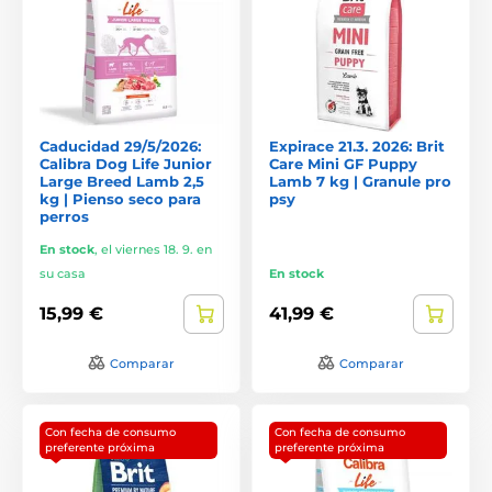
Caducidad 29/5/2026:
Expirace 21.3. 2026: Brit
Calibra Dog Life Junior
Care Mini GF Puppy
Large Breed Lamb 2,5
Lamb 7 kg | Granule pro
kg | Pienso seco para
psy
perros
En stock
,
el viernes 18. 9. en
su casa
En stock
15,99 €
41,99 €
Comparar
Comparar
Con fecha de consumo
Con fecha de consumo
preferente próxima
preferente próxima