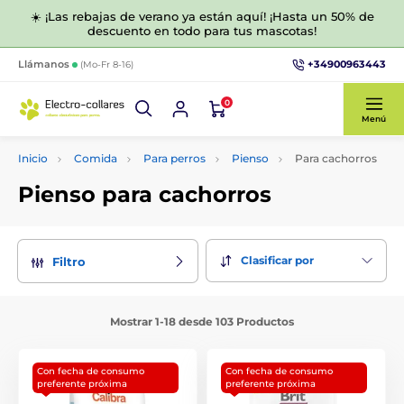
☀️ ¡Las rebajas de verano ya están aquí! ¡Hasta un 50% de
descuento en todo para tus mascotas!
+34900963443
Llámanos
(Mo-Fr 8-16)
0
Menú
Inicio
Comida
Para perros
Pienso
Para cachorros
Pienso para cachorros
Clasificar por
Filtro
Mostrar 1-18 desde 103 Productos
Con fecha de consumo
Con fecha de consumo
preferente próxima
preferente próxima