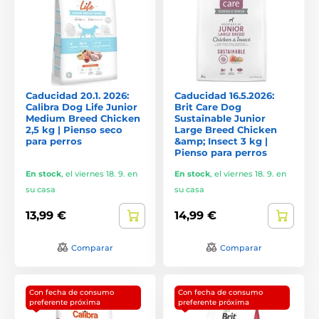
Caducidad 20.1. 2026:
Caducidad 16.5.2026:
Calibra Dog Life Junior
Brit Care Dog
Medium Breed Chicken
Sustainable Junior
2,5 kg | Pienso seco
Large Breed Chicken
para perros
&amp; Insect 3 kg |
Pienso para perros
En stock
,
el viernes 18. 9. en
En stock
,
el viernes 18. 9. en
su casa
su casa
13,99 €
14,99 €
Comparar
Comparar
Con fecha de consumo
Con fecha de consumo
preferente próxima
preferente próxima