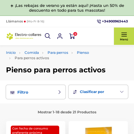
☀️ ¡Las rebajas de verano ya están aquí! ¡Hasta un 50% de
descuento en todo para tus mascotas!
+34900963443
Llámanos
(Mo-Fr 8-16)
0
Menú
Inicio
Comida
Para perros
Pienso
Para perros activos
Pienso para perros activos
Clasificar por
Filtro
Mostrar 1-18 desde 21 Productos
Con fecha de consumo
preferente próxima