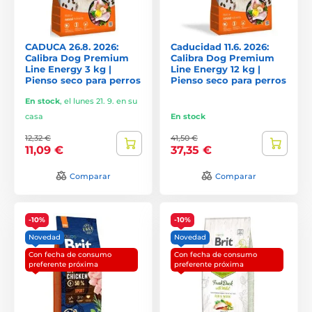
CADUCA 26.8. 2026:
Caducidad 11.6. 2026:
Calibra Dog Premium
Calibra Dog Premium
Line Energy 3 kg |
Line Energy 12 kg |
Pienso seco para perros
Pienso seco para perros
En stock
,
el lunes 21. 9. en su
casa
En stock
12,32 €
41,50 €
11,09 €
37,35 €
Comparar
Comparar
-10%
-10%
Novedad
Novedad
Con fecha de consumo
Con fecha de consumo
preferente próxima
preferente próxima