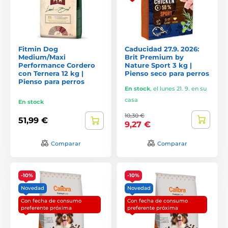
Fitmin Dog
Caducidad 27.9. 2026:
Medium/Maxi
Brit Premium by
Performance Cordero
Nature Sport 3 kg |
con Ternera 12 kg |
Pienso seco para perros
Pienso para perros
En stock
,
el lunes 21. 9. en su
casa
En stock
10,30 €
51,99 €
9,27 €
Comparar
Comparar
-10%
-10%
Novedad
Novedad
Con fecha de consumo
Con fecha de consumo
preferente próxima
preferente próxima