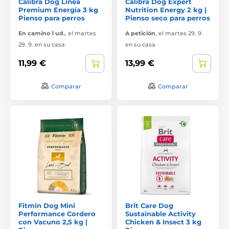
Calibra Dog Línea
Calibra Dog Expert
Premium Energía 3 kg
Nutrition Energy 2 kg |
Pienso para perros
Pienso seco para perros
En camino 1 ud.
,
el martes
A petición
,
el martes 29. 9.
29. 9. en su casa
en su casa
11,99 €
13,99 €
Comparar
Comparar
Fitmin Dog Mini
Brit Care Dog
Performance Cordero
Sustainable Activity
con Vacuno 2,5 kg |
Chicken & Insect 3 kg