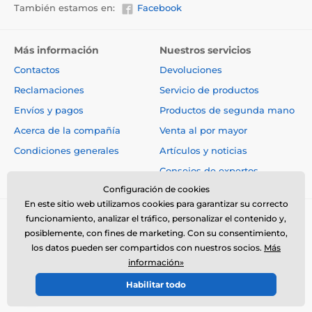
También estamos en:
Facebook
Más información
Nuestros servicios
Contactos
Devoluciones
Reclamaciones
Servicio de productos
Envíos y pagos
Productos de segunda mano
Acerca de la compañía
Venta al por mayor
Condiciones generales
Artículos y noticias
Consejos de expertos
Configuración de cookies
En este sitio web utilizamos cookies para garantizar su correcto
funcionamiento, analizar el tráfico, personalizar el contenido y,
posiblemente, con fines de marketing. Con su consentimiento,
los datos pueden ser compartidos con nuestros socios.
Más
información»
© 2026 www.electro-collares.es ⦁ Tienda electrónica creada por
Habilitar todo
SIMPLIA.cz