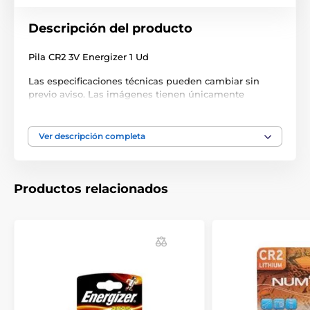
Descripción del producto
Pila CR2 3V Energizer 1 Ud
Las especificaciones técnicas pueden cambiar sin
previo aviso. Las imágenes tienen únicamente
carácter ilustrativo.
Ver descripción completa
El producto aparece en las categorías
Accesorios Collares de adiestramiento
Productos relacionados
Pilas
Accesorios Collares antiladridos
Pilas
Pilas