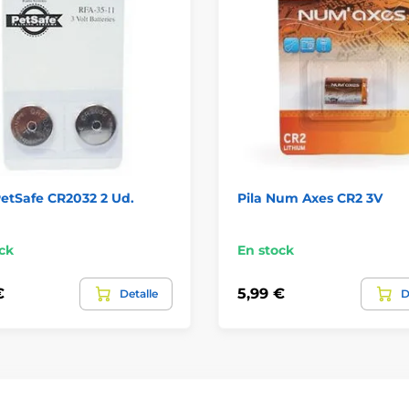
PetSafe CR2032 2 Ud.
Pila Num Axes CR2 3V
ck
En stock
€
5,99 €
Detalle
D