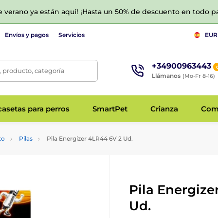
de verano ya están aquí! ¡Hasta un 50% de descuento en todo p
Envíos y pagos
Servicios
EUR
+34900963443
 producto, categoría
Llámanos
(Mo-Fr 8-16)
asetas para perros
SmartPet
Crianza
Com
to
Pilas
Pila Energizer 4LR44 6V 2 Ud.
Pila Energize
Ud.