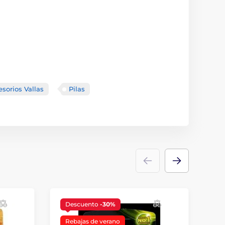
sorios Vallas
Pilas
Descuento
-30%
Rebajas de verano