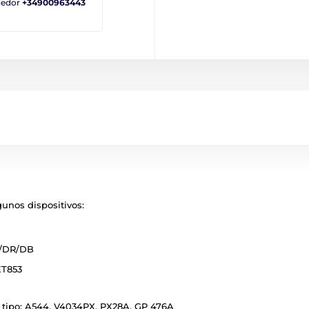
ndedor
+34900963443
unos dispositivos:
8D/DR/DB
ET853
 tipo: A544, V4034PX, PX28A, GP 476A