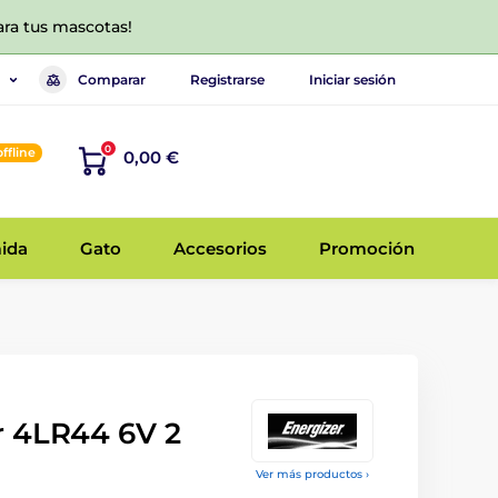
ara tus mascotas!
Comparar
Registrarse
Iniciar sesión
0
offline
0,00 €
ida
Gato
Accesorios
Promoción
r 4LR44 6V 2
Ver más productos ›