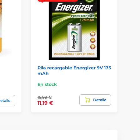
Pila recargable Energizer 9V 175
Pi
mAh
un
En stock
En
15,99 €
Detalle
3,
etalle
11,19 €