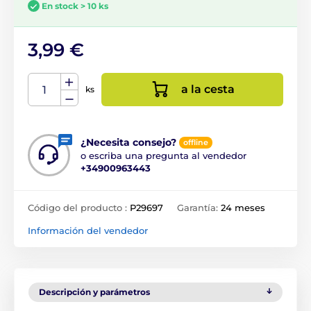
En stock > 10 ks
3,99 €
a la cesta
ks
¿Necesita consejo?
offline
o escriba una pregunta al vendedor
+34900963443
Código del producto :
P29697
Garantía:
24 meses
Información del vendedor
Descripción y parámetros