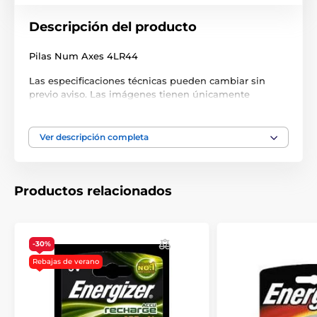
Descripción del producto
Pilas Num Axes 4LR44
Las especificaciones técnicas pueden cambiar sin
previo aviso. Las imágenes tienen únicamente
carácter ilustrativo.
Ver descripción completa
El producto aparece en las categorías
Accesorios Collares de adiestramiento
Productos relacionados
Pilas
Accesorios Collares antiladridos
Pilas
-30%
Rebajas de verano