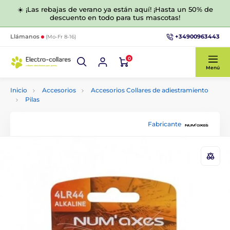
☀️ ¡Las rebajas de verano ya están aquí! ¡Hasta un 50% de
descuento en todo para tus mascotas!
+34900963443
Llámanos
(Mo-Fr 8-16)
0
Menú
Inicio
Accesorios
Accesorios Collares de adiestramiento
Pilas
Fabricante