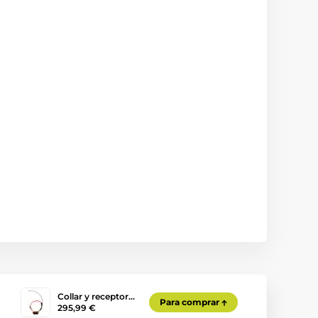
Collar y receptor…
Para comprar
295,99 €