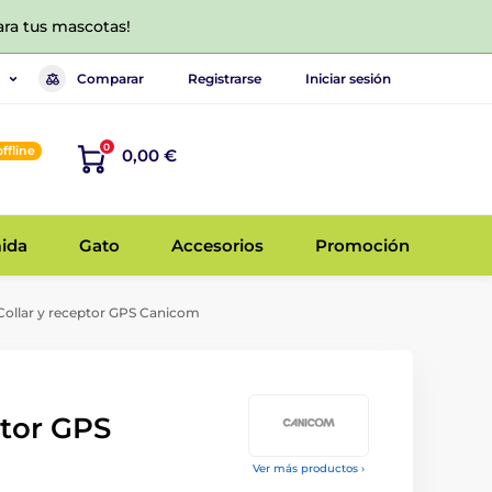
ara tus mascotas!
Comparar
Registrarse
Iniciar sesión
0
offline
0,00 €
ida
Gato
Accesorios
Promoción
ollar y receptor GPS Canicom
ptor GPS
Ver más productos ›