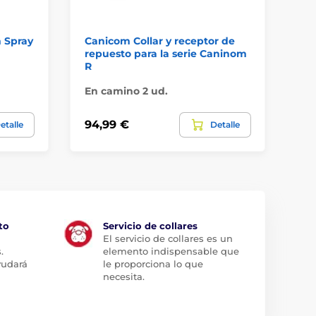
m Spray
Canicom Collar y receptor de
Co
repuesto para la serie Caninom
R
En camino 2 ud.
10 
94,99 €
10
etalle
Detalle
to
Servicio de collares
El servicio de collares es un
.
elemento indispensable que
yudará
le proporciona lo que
necesita.