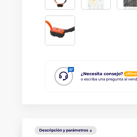
¿Necesita consejo?
offline
o escriba una pregunta al ve
Descripción y parámetros