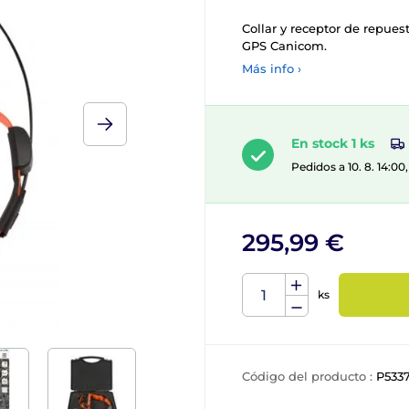
Collar y receptor de repuest
GPS Canicom.
Más info ›
En stock 1 ks
Pedidos a 10. 8. 14:0
295,99 €
ks
Código del producto :
P533