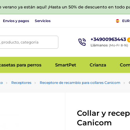
de verano ya están aquí! ¡Hasta un 50% de descuento en todo p
Envíos y pagos
Servicios
EUR
+34900963443
 producto, categoría
Llámanos
(Mo-Fr 8-16)
asetas para perros
SmartPet
Crianza
Com
to
Receptores
Receptore de recambio para collares Canicom
C
Collar y rece
Canicom