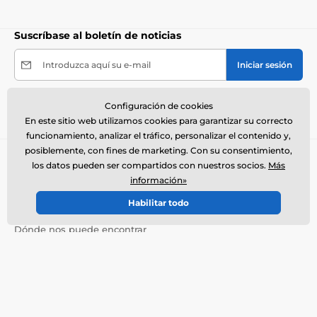
Suscríbase al boletín de noticias
Introduzca aquí su e-mail
Iniciar sesión
Al enviar el formulario acepto el
tratamiento de mis
Configuración de cookies
datos personales
.
En este sitio web utilizamos cookies para garantizar su correcto
funcionamiento, analizar el tráfico, personalizar el contenido y,
posiblemente, con fines de marketing. Con su consentimiento,
Necesita ayuda ?
offline
los datos pueden ser compartidos con nuestros socios.
Más
El servicio de atención al cliente está disponible
información»
+34900963443
info@electro-collares.es
Habilitar todo
Dónde nos puede encontrar
Español
También estamos en:
Facebook