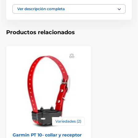
Las especificaciones técnicas pueden cambiar sin
previo aviso. Las imágenes tienen únicamente
Ver descripción completa
carácter ilustrativo.
Productos relacionados
El producto aparece en las categorías
Accesorios Collares de adiestramiento
Receptores
Receptores para collares Garmin
Variedades (2)
Garmin PT 10- collar y receptor