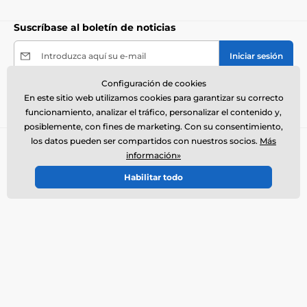
Suscríbase al boletín de noticias
Introduzca aquí su e-mail
Iniciar sesión
Configuración de cookies
Al enviar el formulario acepto el
tratamiento de mis
En este sitio web utilizamos cookies para garantizar su correcto
datos personales
.
funcionamiento, analizar el tráfico, personalizar el contenido y,
posiblemente, con fines de marketing. Con su consentimiento,
los datos pueden ser compartidos con nuestros socios.
Más
Necesita ayuda ?
offline
información»
El servicio de atención al cliente está disponible
Habilitar todo
+34900963443
info@electro-collares.es
Dónde nos puede encontrar
Español
También estamos en:
Facebook