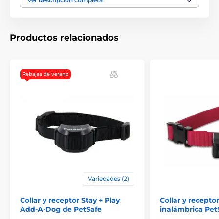
Ver descripción completa
Las especificaciones técnicas pueden cambiar sin
previo aviso. Las imágenes tienen únicamente
Productos relacionados
carácter ilustrativo.
El producto aparece en las categorías
Rebajas de verano
Accesorios Vallas
Receptores
Por marca
PetSafe - receptores para cercas electrónicas
para perros
Variedades (2)
Collar y receptor Stay + Play
Collar y receptor
Add-A-Dog de PetSafe
inalámbrica Pet