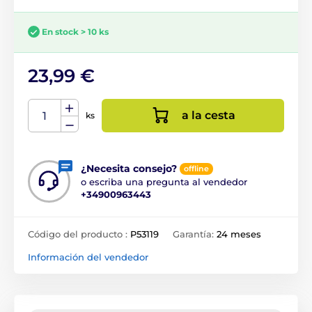
En stock > 10 ks
23,99 €
a la cesta
ks
¿Necesita consejo?
offline
o escriba una pregunta al vendedor
+34900963443
Código del producto :
P53119
Garantía:
24 meses
Información del vendedor