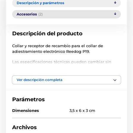
Descripción y parámetros
Accesorios
(2)
Descripción del producto
Collar y receptor de recambio para el collar de
adiestramiento electrónico Reedog P19.
Las especificaciones técnicas pueden cambiar sin
previo aviso. Las imágenes tienen únicamente
carácter ilustrativo.
Ver descripción completa
El producto aparece en las categorías
Parámetros
Accesorios Collares de adiestramiento
Dimensiones
3,5 x 6 x 3 cm
Receptores
Receptores para collares de adiestramiento
Archivos
Reedog