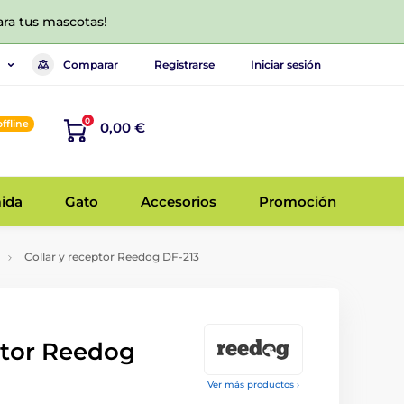
ara tus mascotas!
Comparar
Registrarse
Iniciar sesión
0
offline
0,00 €
ida
Gato
Accesorios
Promoción
Collar y receptor Reedog DF-213
ptor Reedog
Ver más productos ›