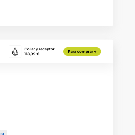
Collar y receptor…
Para comprar
118,99 €
og