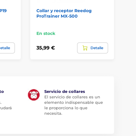
P19
Collar y receptor Reedog
Re
ProTrainer MX-500
En stock
En
35,99 €
31
etalle
Detalle
to
Servicio de collares
El servicio de collares es un
.
elemento indispensable que
yudará
le proporciona lo que
necesita.