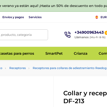
de verano ya están aquí! ¡Hasta un 50% de descuento en todo p
Envíos y pagos
Servicios
EUR
+34900963443
 producto, categoría
Llámanos
(Mo-Fr 8-16)
asetas para perros
SmartPet
Crianza
Com
to
Receptores
Receptores para collares de adiestramiento Reedog
Collar y rece
DF-213