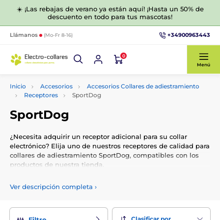
☀️ ¡Las rebajas de verano ya están aquí! ¡Hasta un 50% de
descuento en todo para tus mascotas!
+34900963443
Llámanos
(Mo-Fr 8-16)
0
Menú
Inicio
Accesorios
Accesorios Collares de adiestramiento
Receptores
SportDog
SportDog
¿Necesita adquirir un receptor adicional para su collar
electrónico? Elija uno de nuestros receptores de calidad para
collares de adiestramiento SportDog, compatibles con los
productos de nuestra tienda.
Ver descripción completa
›
Clasificar por
Filtro