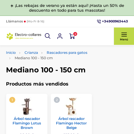
☀️ ¡Las rebajas de verano ya están aquí! ¡Hasta un 50% de
descuento en todo para tus mascotas!
+34900963443
Llámanos
(Mo-Fr 8-16)
0
Menú
Inicio
Crianza
Rascadores para gatos
Mediano 100 - 150 cm
Mediano 100 - 150 cm
Productos más vendidos
Árbol rascador
Árbol rascador
Flamingo Lotus
Flamingo Hector
Brown
Beige