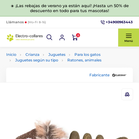
☀️ ¡Las rebajas de verano ya están aquí! ¡Hasta un 50% de
descuento en todo para tus mascotas!
+34900963443
Llámanos
(Mo-Fr 8-16)
0
Menú
Inicio
Crianza
Juguetes
Para los gatos
Juguetes según su tipo
Ratones, animales
Fabricante