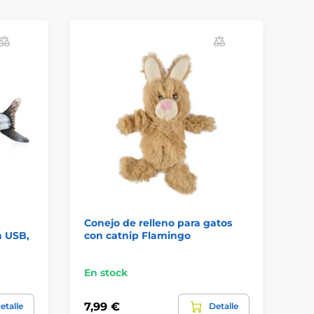
Conejo de relleno para gatos
Ju
n USB,
con catnip Flamingo
co
c
En stock
En
7,99 €
7,
etalle
Detalle