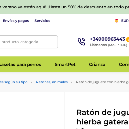
de verano ya están aquí! ¡Hasta un 50% de descuento en todo p
Envíos y pagos
Servicios
EUR
+34900963443
 producto, categoría
Llámanos
(Mo-Fr 8-16)
asetas para perros
SmartPet
Crianza
Com
es según su tipo
Ratones, animales
Ratón de juguete con hierba g
Ratón de jug
hierba gater