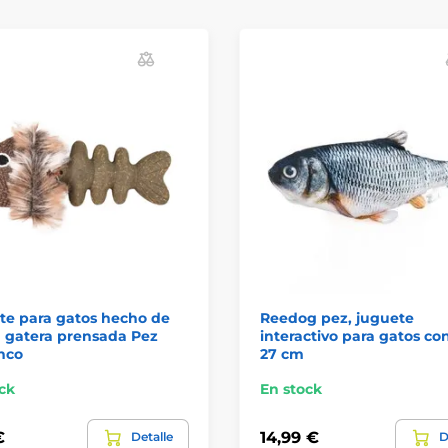
te para gatos hecho de
Reedog pez, juguete
 gatera prensada Pez
interactivo para gatos co
nco
27 cm
ck
En stock
€
14,99 €
Detalle
D