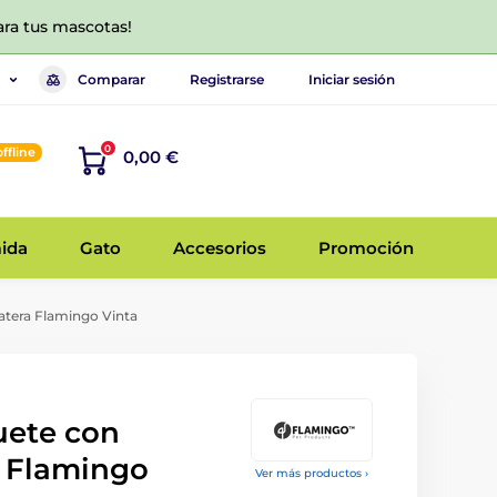
ara tus mascotas!
Comparar
Registrarse
Iniciar sesión
0
offline
0,00 €
ida
Gato
Accesorios
Promoción
atera Flamingo Vinta
uete con
a Flamingo
Ver más productos ›