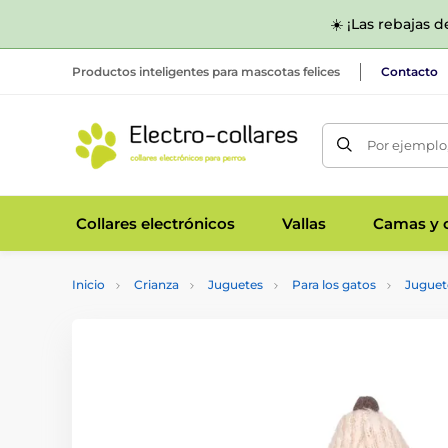
☀️ ¡Las rebajas 
Productos inteligentes para mascotas felices
Contacto
Por ejemplo,
Collares electrónicos
Vallas
Camas y c
Inicio
Crianza
Juguetes
Para los gatos
Juguet