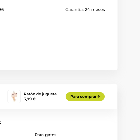
86
Garantía:
24 meses
Ratón de juguete…
Para comprar
3,99 €
s
Para gatos