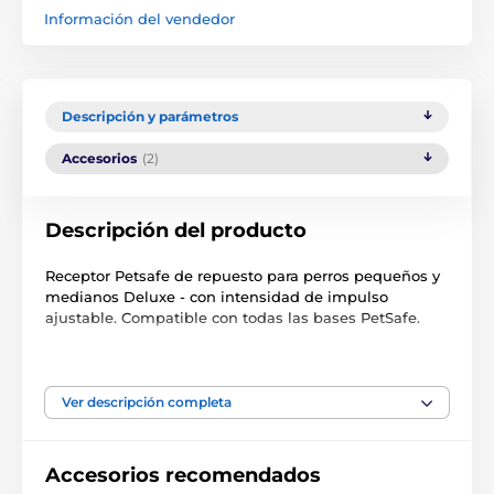
Información del vendedor
Descripción y parámetros
Accesorios
(2)
Descripción del producto
Receptor Petsafe de repuesto para perros pequeños y
medianos Deluxe - con intensidad de impulso
ajustable. Compatible con todas las bases PetSafe.
Las especificaciones técnicas pueden cambiar sin
previo aviso. Las imágenes tienen únicamente
carácter ilustrativo.
Ver descripción completa
El producto aparece en las categorías
Accesorios recomendados