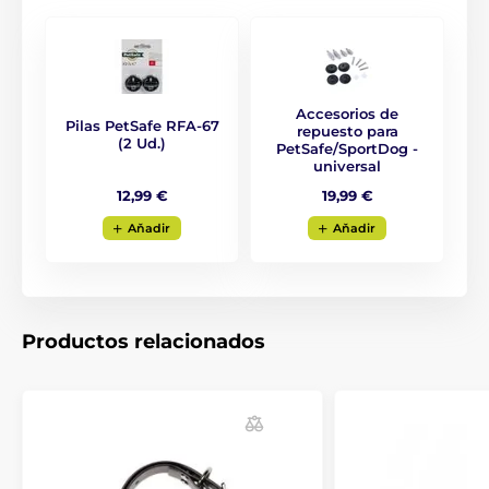
Accesorios Vallas
Receptores
Por marca
PetSafe - receptores para cercas electrónicas
Accesorios de
para perros
Pilas PetSafe RFA-67
repuesto para
(2 Ud.)
PetSafe/SportDog -
universal
12,99 €
19,99 €
Aňadir
Aňadir
Productos relacionados