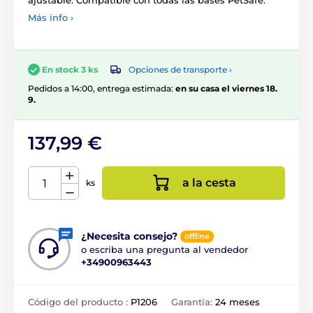
Más info ›
Opciones de transporte ›
En stock 3 ks
Pedidos a 14:00, entrega estimada:
en su casa el viernes 18.
9.
137,99 €
a la cesta
ks
¿Necesita consejo?
offline
o escriba una pregunta al vendedor
+34900963443
Código del producto :
P1206
Garantía:
24 meses