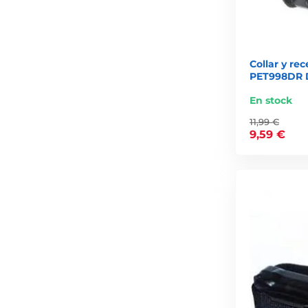
Collar y re
PET998DR 
En stock
11,99 €
9,59 €