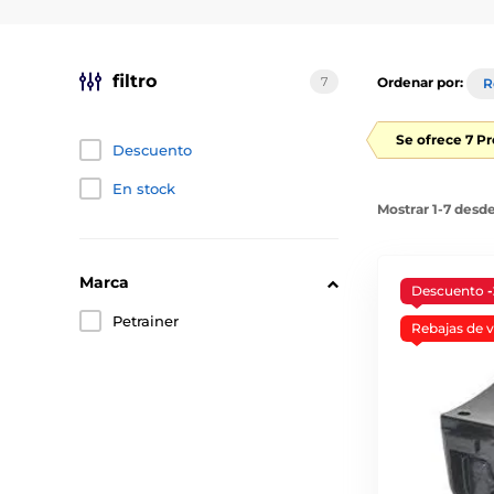
filtro
7
Ordenar por:
R
Se ofrece 7 P
Descuento
En stock
Mostrar 1-7 desd
Marca
Descuento
Petrainer
Rebajas de 