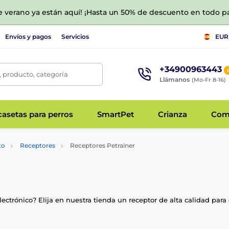
de verano ya están aquí! ¡Hasta un 50% de descuento en todo p
Envíos y pagos
Servicios
EUR
+34900963443
 producto, categoría
Llámanos
(Mo-Fr 8-16)
asetas para perros
SmartPet
Crianza
Com
to
Receptores
Receptores Petrainer
ectrónico? Elija en nuestra tienda un receptor de alta calidad para 