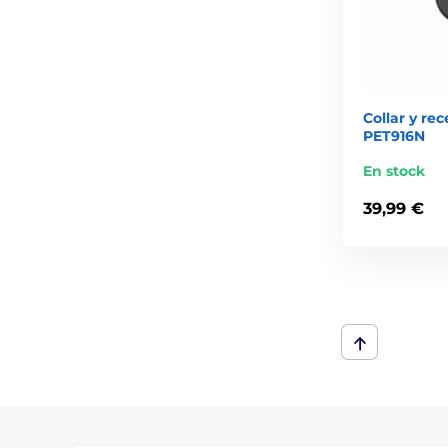
Collar y re
PET916N
En stock
39,99 €