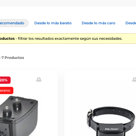
ecomendado
Desde lo más barato
Desde lo más caro
Desde
roductos
- filtrar los resultados exactamente según sus necesidades.
e 7 Productos
-20%
verano