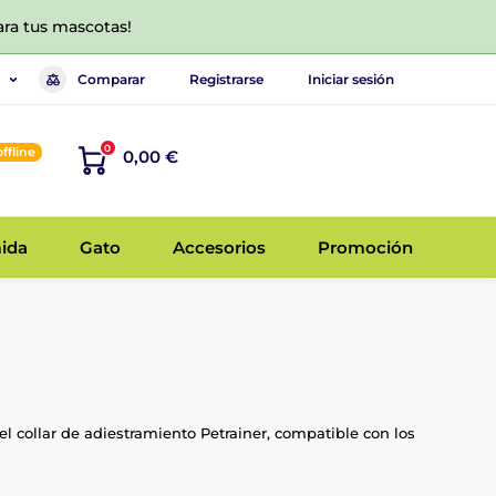
ara tus mascotas!
Comparar
Registrarse
Iniciar sesión
0
offline
0,00 €
ida
Gato
Accesorios
Promoción
el collar de adiestramiento Petrainer, compatible con los