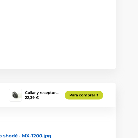
Collar y receptor…
Para comprar
22,39 €
o shodě - MX-1200.jpg