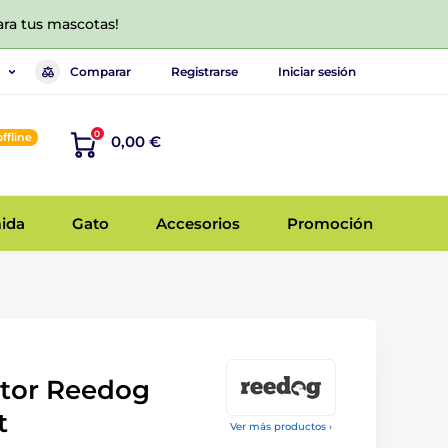
ara tus mascotas!
Comparar
Registrarse
Iniciar sesión
0
offline
0,00 €
ida
Gato
Accesorios
Promoción
ptor Reedog
t
Ver más productos ›