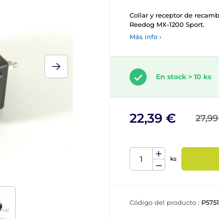
Collar y receptor de recamb
Reedog MX-1200 Sport.
Más info ›
En stock > 10 ks
22,39 €
27,99
ks
Código del producto :
P5751