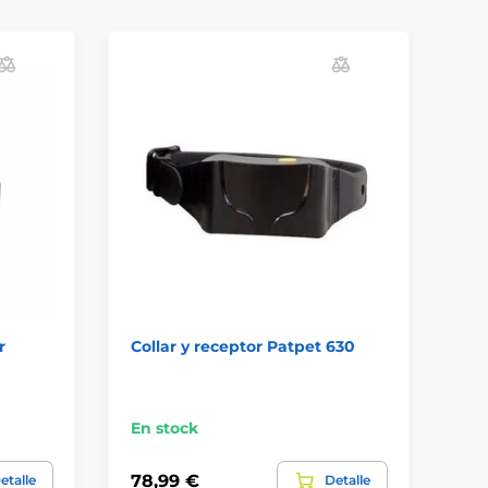
D
R
r
Collar y receptor Patpet 630
Co
En
En stock
46
78,99 €
etalle
Detalle