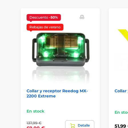
Descuento
-50%
Rebajas de verano
Collar y receptor Reedog MX-
Collar
2200 Extreme
En stock
En sto
137,99 €
Detalle
51,99