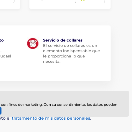
23
to
Servicio de collares
El servicio de collares es un
.
elemento indispensable que
yudará
le proporciona lo que
necesita.
il
Iniciar sesión
te, con fines de marketing. Con su consentimiento, los datos pueden
pto el
tratamiento de mis datos personales
.