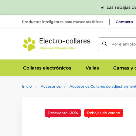
☀️ ¡Las rebajas 
Productos inteligentes para mascotas felices
Contacto
Por ejemplo,
Collares electrónicos
Vallas
Camas y c
Inicio
Accesorios
Accesorios Collares de adiestramien
Descuento
-20%
Rebajas de verano