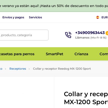
de verano ya están aquí! ¡Hasta un 50% de descuento en todo p
Envíos y pagos
Servicios
EUR
+34900963443
 producto, categoría
Llámanos
(Mo-Fr 8-16)
asetas para perros
SmartPet
Crianza
Com
to
Receptores
Collar y receptor Reedog MX-1200 Sport
Collar y rece
MX-1200 Spor