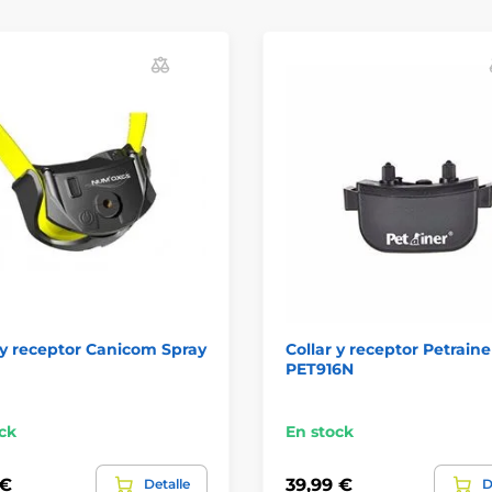
 y receptor Canicom Spray
Collar y receptor Petraine
PET916N
ck
En stock
 €
39,99 €
Detalle
D