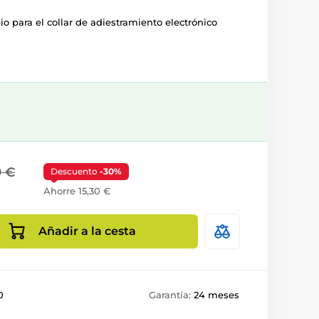
io para el collar de adiestramiento electrónico
9 €
Descuento
-30%
Ahorre 15,30 €
Añadir a la cesta
0
Garantía:
24 meses