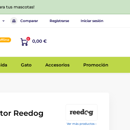
ara tus mascotas!
Comparar
Registrarse
Iniciar sesión
0
offline
0,00 €
ida
Gato
Accesorios
Promoción
ptor Reedog
Ver más productos ›