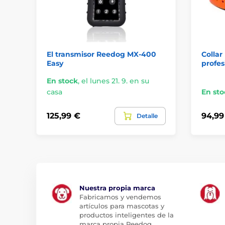
El transmisor Reedog MX-400
Collar
Easy
profes
En stock
,
el lunes 21. 9. en su
casa
En sto
125,99 €
94,99
Detalle
Nuestra propia marca
Fabricamos y vendemos
artículos para mascotas y
productos inteligentes de la
marca propia Reedog.