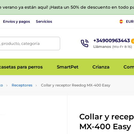
de verano ya están aquí! ¡Hasta un 50% de descuento en todo p
Envíos y pagos
Servicios
EUR
+34900963443
 producto, categoría
Llámanos
(Mo-Fr 8-16)
asetas para perros
SmartPet
Crianza
Com
to
Receptores
Collar y receptor Reedog MX-400 Easy
Collar y rece
MX-400 Easy