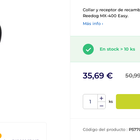
Collar y receptor de recamb
Reedog MX-400 Easy.
Más info ›
En stock > 10 ks
35,69 €
50,9
ks
Código del producto :
P577