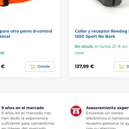
 para otro perro d-control
Collar y receptor Reedog
ional
1200 Sport No Bark
En stock
,
el lunes 21. 9. en
ck
casa
 €
137,99 €
Detalle
D
9 años en el mercado
Asesoramiento exper
9 años en el mercado nos
Envíenos un correo
han dado la experiencia
electrónico o llámenos
suficiente para convertirnos
Nuestro personal le a
en líderes del mercado
con su eleccion.