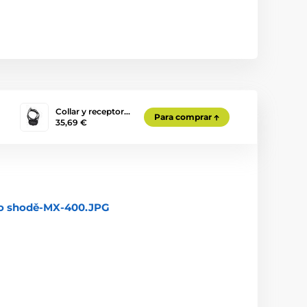
Collar y receptor…
Para comprar
35,69 €
 o shodě-MX-400.JPG