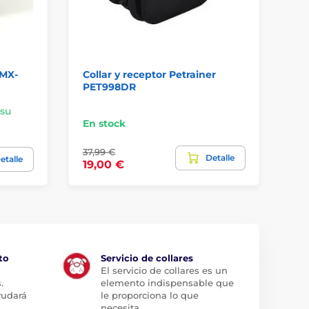
 MX-
Collar y receptor Petrainer
Co
PET998DR
 su
En stock
En
37,99 €
Detalle
58
etalle
19,00 €
to
Servicio de collares
El servicio de collares es un
.
elemento indispensable que
yudará
le proporciona lo que
necesita.