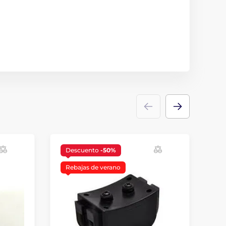
Descuento
-50%
Rebajas de verano