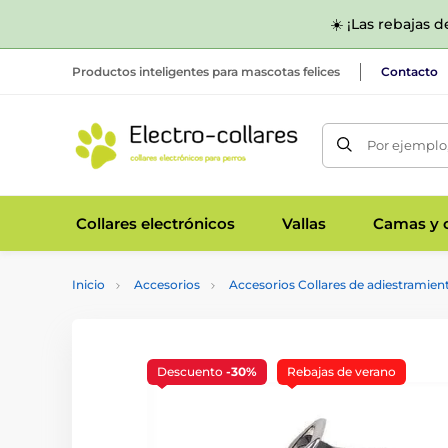
☀️ ¡Las rebajas 
Productos inteligentes para mascotas felices
Contacto
Por ejemplo,
Collares electrónicos
Vallas
Camas y c
Inicio
Accesorios
Accesorios Collares de adiestramien
Descuento
-30%
Rebajas de verano