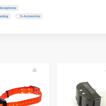
Receptores
eedog
% Accesorios