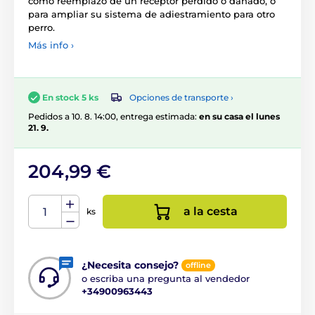
como reemplazo de un receptor perdido o dañado, o
para ampliar su sistema de adiestramiento para otro
perro.
Más info ›
Opciones de transporte ›
En stock 5 ks
Pedidos a 10. 8. 14:00, entrega estimada:
en su casa el lunes
21. 9.
204,99 €
a la cesta
ks
¿Necesita consejo?
offline
o escriba una pregunta al vendedor
+34900963443