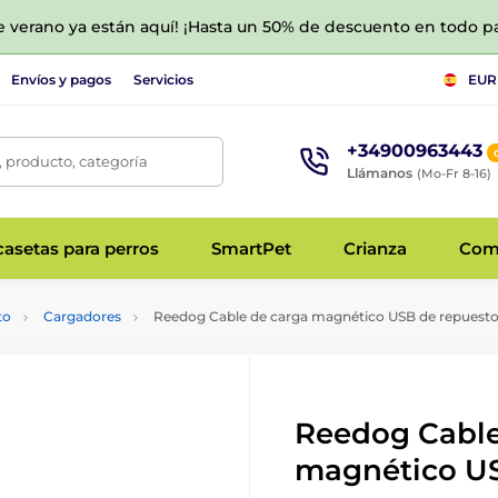
de verano ya están aquí! ¡Hasta un 50% de descuento en todo p
Envíos y pagos
Servicios
EUR
+34900963443
 producto, categoría
Llámanos
(Mo-Fr 8-16)
asetas para perros
SmartPet
Crianza
Com
to
Cargadores
Reedog Cable de carga magnético USB de repuesto 
Reedog Cable
magnético U