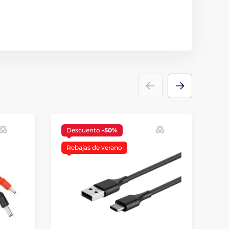
Descuento
-50%
Rebajas de verano