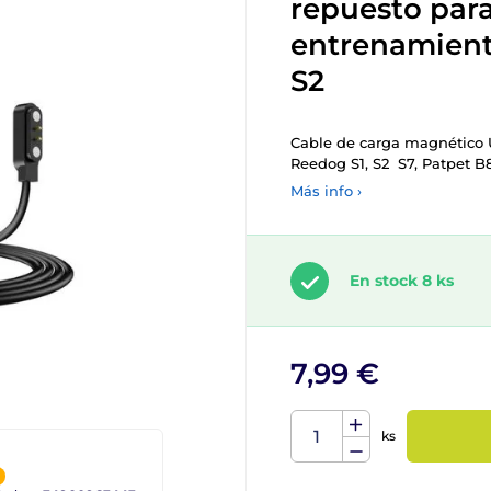
repuesto para
entrenamient
S2
Cable de carga magnético 
Reedog S1, S2 S7, Patpet B
Más info ›
En stock 8 ks
7,99 €
ks