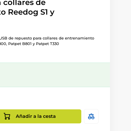
 collares de
o Reedog S1 y
USB de repuesto para collares de entrenamiento
800, Patpet B801 y Patpet T330
Añadir a la cesta