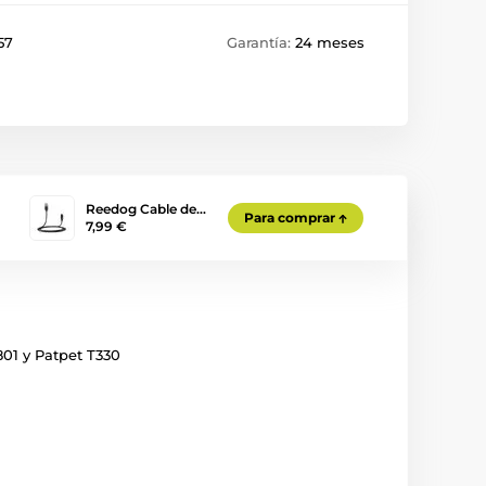
57
Garantía:
24 meses
Reedog Cable de…
Para comprar
7,99 €
01 y Patpet T330