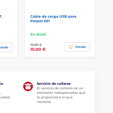
T.
Cable de carga USB para
Ca
Patpet 661
Pa
En stock
En
19,99 €
Detalle
9,
etalle
10,00 €
to
Servicio de collares
El servicio de collares es un
.
elemento indispensable que
yudará
le proporciona lo que
necesita.