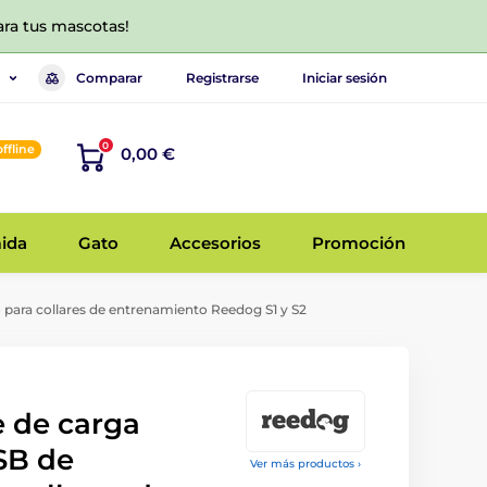
ara tus mascotas!
Comparar
Registrarse
Iniciar sesión
0
offline
0,00 €
ida
Gato
Accesorios
Promoción
para collares de entrenamiento Reedog S1 y S2
 de carga
SB de
Ver más productos ›