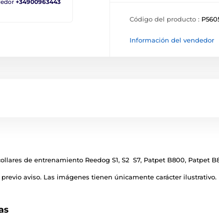
ndedor
+34900963443
Código del producto :
P560
Información del vendedor
ollares de entrenamiento Reedog S1, S2 S7, Patpet B800, Patpet B8
previo aviso. Las imágenes tienen únicamente carácter ilustrativo.
as