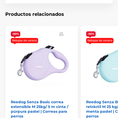
Collie, Sheltie, Poodle mediano, Basset
Productos relacionados
-50%
-50%
Rebajas de verano
Rebajas de verano
Reedog Senza Basic correa
Reedog Senza Ba
extensible M 25kg/ 5 m cinta /
retráctil M 25 kg
púrpura pastel | Correas para
menta pastel | C
¡La correa retráctil Reedog ofrece un
perros
perros