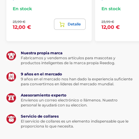
control confiable en cada paso!
En stock
En stock
No importa a dónde vayas con tu perro, la correa
Reedog Senza te garantiza un
manejo cómodo y
23,99 €
23,99 €
sencillo
. Todo dueño sabe que una reacción rápida y
Detalle
12,00 €
12,00 €
un control confiable son esenciales en cualquier
situación durante un paseo. Por ello, la marca checa
Reedog ha desarrollado una nueva tecnología de
frenado y enrollado:
Nuestra propia marca
Fabricamos y vendemos artículos para mascotas y
¡Con un solo clic: control rápido del freno al
productos inteligentes de la marca propia Reedog.
alcance de tu pulgar!
9 años en el mercado
Ya sea que te encuentres con otro perro, un peatón o
9 años en el mercado nos han dado la experiencia suficiente
un coche, la
correa Reedog Senza
te permite un
para convertirnos en líderes del mercado mundial.
control preciso de la cinta con solo presionar un botón
.
Podrás acercar rápidamente a tu perro o detenerlo. La
Asesoramiento experto
Envíenos un correo electrónico o llámenos. Nuestro
longitud de la cinta se ajusta a tu ritmo, evitando que
personal le ayudará con su eleccion.
se afloje. Además, la
cinta especial
no se enreda en
ningún ángulo de movimiento. Gracias al diseño
Servicio de collares
ergonómico del asa, el control del freno está
El servicio de collares es un elemento indispensable que le
literalmente al alcance de tu pulgar. ¡Esta capacidad
proporciona lo que necesita.
de reacción rápida es exactamente lo que necesitas
para situaciones inesperadas durante los paseos!