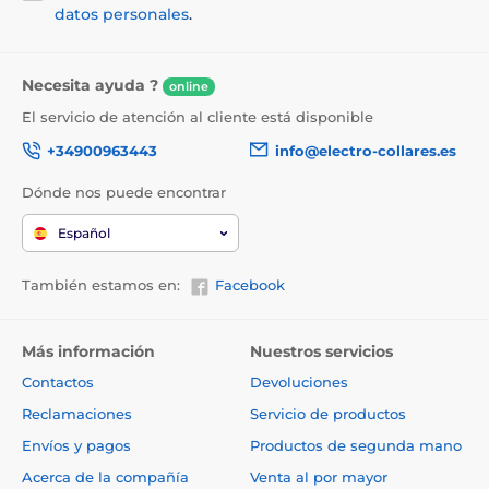
Tecnología exclusiva de liberación de
datos personales
.
fragancias
Pura Air identifica de forma inteligente las
Necesita ayuda ?
online
condiciones ambientales, funciona de forma proactiva
El servicio de atención al cliente está disponible
en modo de flujo y trabaja con iones negativos para
reducir el polvo, eliminar los olores y traer aire fresco
+34900963443
info@electro-collares.es
para usted y su familia.
Dónde nos puede encontrar
Español
También estamos en:
Facebook
Más información
Nuestros servicios
Contactos
Devoluciones
Reclamaciones
Servicio de productos
Envíos y pagos
Productos de segunda mano
Acerca de la compañía
Venta al por mayor