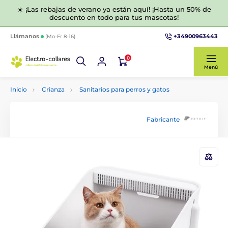
☀️ ¡Las rebajas de verano ya están aquí! ¡Hasta un 50% de
descuento en todo para tus mascotas!
+34900963443
Llámanos
(Mo-Fr 8-16)
0
Menú
Inicio
Crianza
Sanitarios para perros y gatos
Fabricante