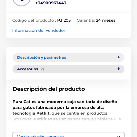
+34900963443
Código del producto :
P31203
Garantía:
24 meses
Información del vendedor
Descripción y parámetros
Accesorios
(2)
Descripción del producto
Pura Cat es una moderna caja sanitaria de diseño
para gatos fabricada por la empresa de alta
tecnología Petkit,
que se centra en productos
SmartPet.
Petkit Pura Cat
garantizará su higiene y la
de su gato al 100%. Imagine una caja de arena para
gatos sin ningún olor.
Así es la nueva Petkit Pura Cat.
Esta caja de arena inteligente tiene un sensor de
Ver descripción completa