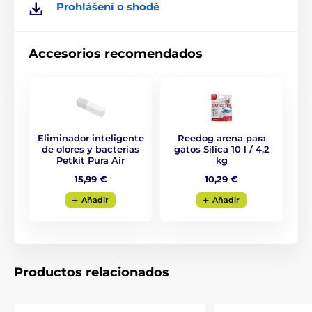
Prohlášení o shodě
Accesorios recomendados
El Petkit Pura Cat
también está equipado con una
plataforma especial para los pies con un tamiz para
ayudar a eliminar la arena de las patas del gato y
evitar que se esparza por toda la casa. Esta plataforma
Eliminador inteligente
Reedog arena para
puede retirarse fácilmente cuando se limpia la arena
de olores y bacterias
gatos Silica 10 l / 4,2
o separarse completamente cuando se limpia todo el
Petkit Pura Air
kg
aseo.
15,99 €
10,29 €
Aňadir
Aňadir
Productos relacionados