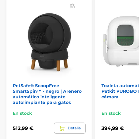
PetSafe® ScoopFree
Toaleta automát
SmartSpin™ - negro | Arenero
Petkit PUROBOT
automático inteligente
cámara
Dos modos de trabajo inteligentes
autolimpiante para gatos
En stock
En stock
Para proporcionar una mayor protección y un
retorno de aire fresco, se han diseñado dos modos
de trabajo diferentes:
512,99 €
394,99 €
Detalle
- Pura elimina automáticamente los olores cuando las