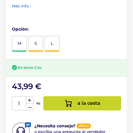
Más info ›
Opción:
M
S
L
En stock 2 ks
43,99 €
a la cesta
ks
¿Necesita consejo?
offline
o escriba una pregunta al vendedor