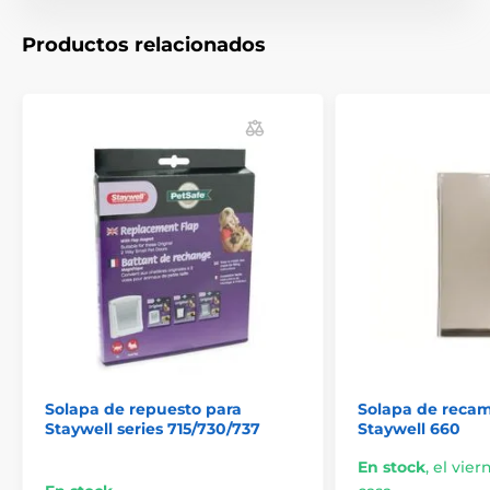
El producto aparece en las categorías
Productos relacionados
Crianza
Accesorios Puertas
Solapas
Otros
Solapa de repuesto para
Solapa de recam
Staywell series 715/730/737
Staywell 660
En stock
,
el vier