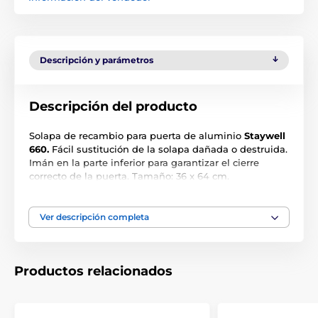
Descripción y parámetros
Descripción del producto
Solapa de recambio para puerta de aluminio
Staywell
660.
Fácil sustitución de la solapa dañada o destruida.
Imán en la parte inferior para garantizar el cierre
correcto de la puerta. Tamaño: 36 x 64 cm.
Las especificaciones técnicas pueden cambiar sin
previo aviso. Las imágenes tienen únicamente
Ver descripción completa
carácter ilustrativo.
Productos relacionados
El producto aparece en las categorías
Accesorios Puertas
Solapas