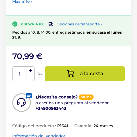
Más info ›
Opciones de transporte ›
En stock 4 ks
Pedidos a 10. 8. 14:00, entrega estimada:
en su casa el lunes
21. 9.
70,99 €
a la cesta
ks
¿Necesita consejo?
offline
o escriba una pregunta al vendedor
+34900963443
Código del producto :
P1641
Garantía:
24 meses
Información del vendedor