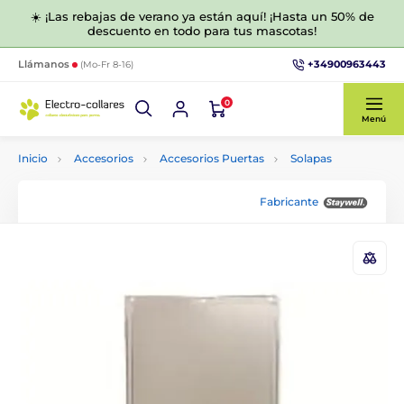
☀️ ¡Las rebajas de verano ya están aquí! ¡Hasta un 50% de
descuento en todo para tus mascotas!
+34900963443
Llámanos
(Mo-Fr 8-16)
0
Menú
Inicio
Accesorios
Accesorios Puertas
Solapas
Fabricante