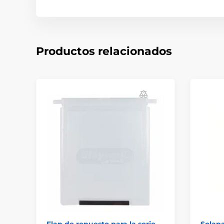
Productos relacionados
Flap de repuesto para la serie
Solap