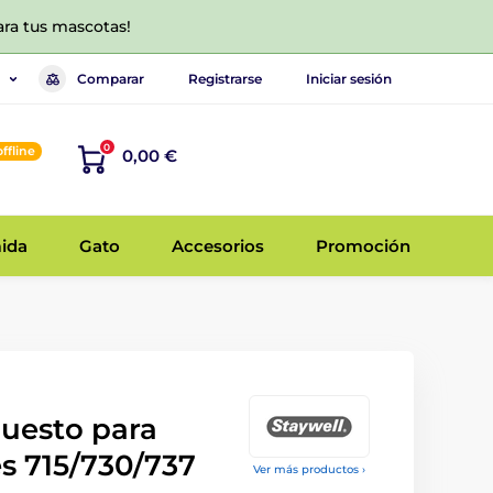
ara tus mascotas!
Comparar
Registrarse
Iniciar sesión
0
offline
0,00 €
ida
Gato
Accesorios
Promoción
puesto para
es 715/730/737
Ver más productos ›