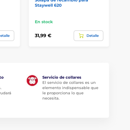
Staywell 620
St
En stock
En
31,99 €
23
etalle
Detalle
to
Servicio de collares
El servicio de collares es un
.
elemento indispensable que
yudará
le proporciona lo que
necesita.