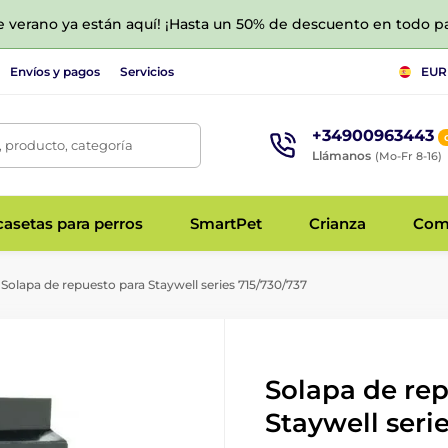
de verano ya están aquí! ¡Hasta un 50% de descuento en todo p
Envíos y pagos
Servicios
EUR
+34900963443
 producto, categoría
Llámanos
(Mo-Fr 8-16)
asetas para perros
SmartPet
Crianza
Com
Solapa de repuesto para Staywell series 715/730/737
Solapa de re
Staywell seri