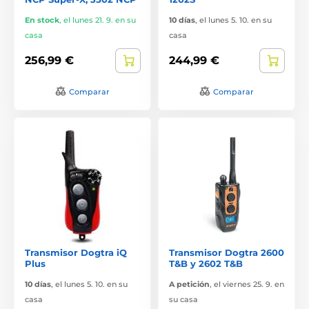
En stock
,
el lunes 21. 9. en su
10 días
,
el lunes 5. 10. en su
casa
casa
256,99 €
244,99 €
Comparar
Comparar
Transmisor Dogtra iQ
Transmisor Dogtra 2600
Plus
T&B y 2602 T&B
10 días
,
el lunes 5. 10. en su
A petición
,
el viernes 25. 9. en
casa
su casa