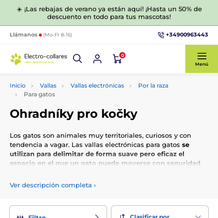
☀️ ¡Las rebajas de verano ya están aquí! ¡Hasta un 50% de
descuento en todo para tus mascotas!
+34900963443
Llámanos
(Mo-Fr 8-16)
0
Menú
Inicio
Vallas
Vallas electrónicas
Por la raza
Para gatos
Ohradníky pro kočky
Los gatos son animales muy territoriales, curiosos y con
tendencia a vagar. Las vallas electrónicas para gatos
se
utilizan para delimitar de forma suave pero eficaz el
espacio en el que un gato puede moverse con seguridad
,
ya sea en el jardín, el patio o alrededor de la casa. El objetivo
es evitar que se escape, que invada lugares peligrosos (por
Ver descripción completa
›
ejemplo, carreteras) o que entre en propiedades vecinas de
forma no deseada.
Clasificar por
Filtro