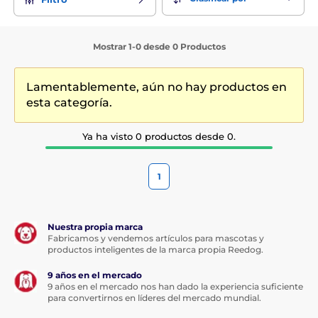
A diferencia de las vallas para perros, estos
modelos están
adaptados al menor tamaño y la mayor sensibilidad de los
gatos
. Los collares son muy ligeros y suelen funcionar sólo
Mostrar 1-0 desde 0 Productos
con un aviso acústico o un impulso muy débil para no
asustar al gato, sino guiarlo suavemente de vuelta a una
zona segura.
Lamentablemente, aún no hay productos en
esta categoría.
El collar electrónico es una herramienta adecuada para los
propietarios que quieren dar libertad a su gato pero
Ya ha visto 0 productos desde 0.
también se preocupan por su seguridad. Con una
configuración adecuada y una familiarización paciente del
animal con la valla, esta tecnología puede ser una solución
1
suave y eficaz.
Nuestra propia marca
Fabricamos y vendemos artículos para mascotas y
productos inteligentes de la marca propia Reedog.
9 años en el mercado
9 años en el mercado nos han dado la experiencia suficiente
para convertirnos en líderes del mercado mundial.