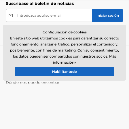
Suscríbase al boletín de noticias
Introduzca aquí su e-mail
Iniciar sesión
Al enviar el formulario acepto el
tratamiento de mis
Configuración de cookies
datos personales
.
En este sitio web utilizamos cookies para garantizar su correcto
funcionamiento, analizar el tráfico, personalizar el contenido y,
posiblemente, con fines de marketing. Con su consentimiento,
Necesita ayuda ?
offline
los datos pueden ser compartidos con nuestros socios.
Más
El servicio de atención al cliente está disponible
información»
+34900963443
info@electro-collares.es
Habilitar todo
Dónde nos puede encontrar
Español
También estamos en:
Facebook
Más información
Nuestros servicios