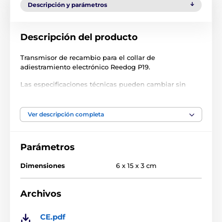
Descripción y parámetros
Descripción del producto
Transmisor de recambio para el collar de
adiestramiento electrónico Reedog P19.
Las especificaciones técnicas pueden cambiar sin
previo aviso. Las imágenes tienen únicamente
carácter ilustrativo.
Ver descripción completa
El producto aparece en las categorías
Parámetros
Accesorios Collares de adiestramiento
Dimensiones
6 x 15 x 3 cm
Transmisores
Transmisores para collares de adiestramiento
Archivos
Reedog
CE.pdf