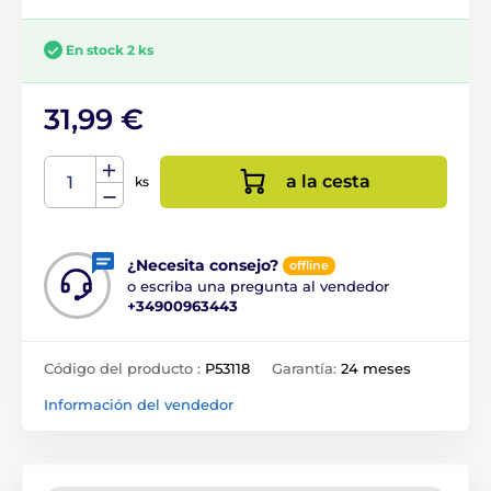
En stock 2 ks
31,99 €
a la cesta
ks
¿Necesita consejo?
offline
o escriba una pregunta al vendedor
+34900963443
Código del producto :
P53118
Garantía:
24 meses
Información del vendedor