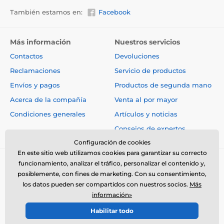
También estamos en:
Facebook
Más información
Nuestros servicios
Contactos
Devoluciones
Reclamaciones
Servicio de productos
Envíos y pagos
Productos de segunda mano
Acerca de la compañía
Venta al por mayor
Condiciones generales
Artículos y noticias
Consejos de expertos
Configuración de cookies
En este sitio web utilizamos cookies para garantizar su correcto
funcionamiento, analizar el tráfico, personalizar el contenido y,
posiblemente, con fines de marketing. Con su consentimiento,
los datos pueden ser compartidos con nuestros socios.
Más
información»
© 2026 www.electro-collares.es ⦁ Tienda electrónica creada por
Habilitar todo
SIMPLIA.cz